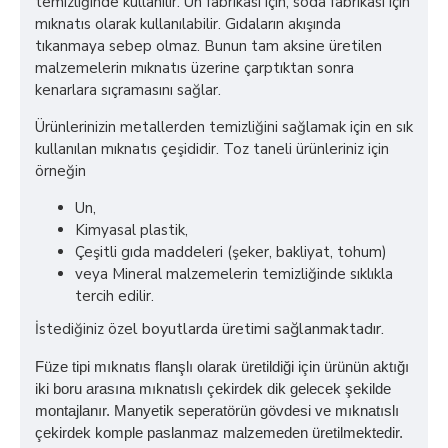
temizliğinde kullanılır. Un fabrikası için, soda fabrikası için
mıknatıs olarak kullanılabilir. Gıdaların akışında
tıkanmaya sebep olmaz. Bunun tam aksine üretilen
malzemelerin mıknatıs üzerine çarptıktan sonra
kenarlara sıçramasını sağlar.
Ürünlerinizin metallerden temizliğini sağlamak için en sık
kullanılan mıknatıs çeşididir. Toz taneli ürünleriniz için
örneğin
Un,
Kimyasal plastik,
Çeşitli gıda maddeleri (şeker, bakliyat, tohum)
veya Mineral malzemelerin temizliğinde sıklıkla
tercih edilir.
l boyutlarda üretimi sağlanmaktadır.
İstediğiniz öze
Füze tipi mıknatıs flanşlı olarak üretildiği için ürünün aktığı
iki boru arasına mıknatıslı çekirdek dik gelecek şekilde
montajlanır. Manyetik seperatörün gövdesi ve mıknatıslı
çekirdek komple paslanmaz malzemeden üretilmektedir.