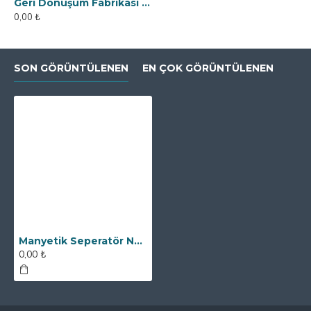
Geri Dönüşüm Fabrikası İçin Kolay Temizlenebilir Neodyum Elek Mıknatıs
0,00 ₺
SON GÖRÜNTÜLENEN
EN ÇOK GÖRÜNTÜLENEN
Manyetik Seperatör Neodyum Füze Mıknatıs - DN600 Giriş Çıkışlı
0,00 ₺