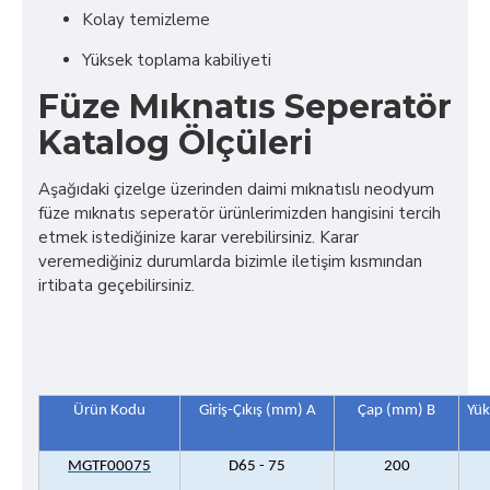
Kolay temizleme
Yüksek toplama kabiliyeti
Füze Mıknatıs Seperatör
Katalog Ölçüleri
Aşağıdaki çizelge üzerinden daimi mıknatıslı neodyum
füze mıknatıs seperatör ürünlerimizden hangisini tercih
etmek istediğinize karar verebilirsiniz. Karar
veremediğiniz durumlarda bizimle iletişim kısmından
irtibata geçebilirsiniz.
Ürün Kodu
Giriş-Çıkış (mm) A
Çap (mm) B
Yük
MGTF00075
D65 - 75
200