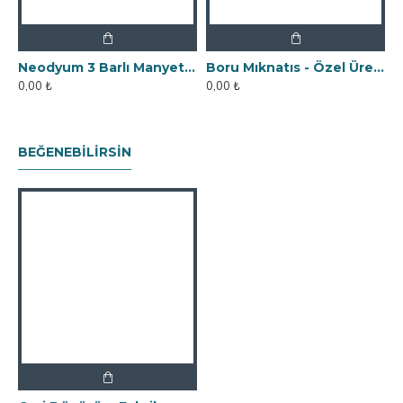
Neodyum 3 Barlı Manyetik Elek Mıknatıs Seperatör
Boru Mıknatıs - Özel Üretim Fişek Tipi
0,00 ₺
0,00 ₺
0
BEĞENEBILIRSIN