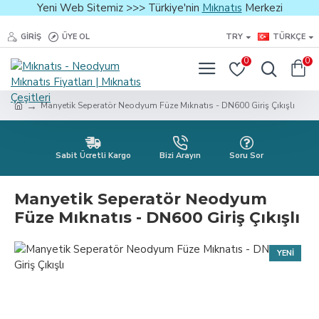
Yeni Web Sitemiz >>> Türkiye'nin
Mıknatıs
Merkezi
GIRIŞ
ÜYE OL
TRY
TÜRKÇE
0
0
Manyetik Seperatör Neodyum Füze Mıknatıs - DN600 Giriş Çıkışlı
Sabit Ücretli Kargo
Bizi Arayın
Soru Sor
Manyetik Seperatör Neodyum
Füze Mıknatıs - DN600 Giriş Çıkışlı
YENI