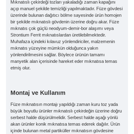
Mıknatıslı çekirdeği tozları yakaladığı zaman kapağını
açıp manuel şekilde temizliği yapılmaktadır. Füze gövdesi
üzerinde bulunan dağıtıcı bölme sayesinde ürün homojen
bir şekilde mıknatıslı gövdenin üzerine doğru akar. Füze
mıknatıs çok güçlü neodyum-demir-bor alaşımı veya
Strontium Ferrit mıknatıslardan üretilebilmektedir.
Muhafaza içindeki kılavuz yönlendiriciler, malzemenin
mıknatıs yüzeyine mümkün olduğunca yakın
yönlendirilmesini sağlar. Böylece ürünün tamamı
manyetik alan içerisinde hareket eder mıknatısa temas
etmiş olur.
Montaj ve Kullanım
Füze mıknatısın montajı yapıldığı zaman kuru toz yada
büyük boyutlu ürünler mıknatıslı çekirdeğin üzerine doğru
serbest halde düşürülmelidir. Serbest halde aşağı yönlü
akan ürünler konik mıknatısa temas ederek dağılır. Ürün
içinde bulunan metal partiküller mıknatısın gövdesine