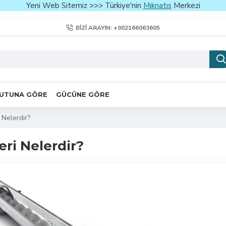
Yeni Web Sitemiz >>> Türkiye'nin
Mıknatıs
Merkezi
BIZI ARAYIN: +902166063605
UTUNA GÖRE
GÜCÜNE GÖRE
 Nelerdir?
ri Nelerdir?