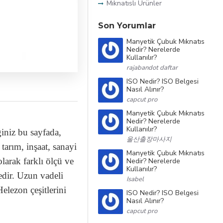
Mıknatıslı Ürünler
Son Yorumlar
Manyetik Çubuk Mıknatıs
Nedir? Nerelerde
Kullanılır?
rajabandot daftar
ISO Nedir? ISO Belgesi
Nasıl Alınır?
capcut pro
Manyetik Çubuk Mıknatıs
Nedir? Nerelerde
Kullanılır?
ğiniz bu sayfada,
울산출장마사지
tarım, inşaat, sanayi
Manyetik Çubuk Mıknatıs
larak farklı ölçü ve
Nedir? Nerelerde
Kullanılır?
edir. Uzun vadeli
Isabel
elezon çeşitlerini
ISO Nedir? ISO Belgesi
Nasıl Alınır?
capcut pro