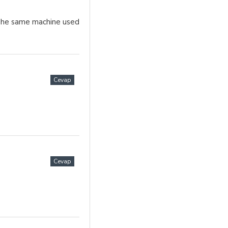
 The same machine used
Cevap
Cevap