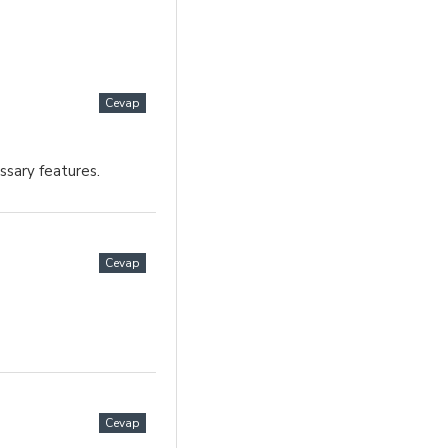
Cevap
ssary features.
Cevap
Cevap