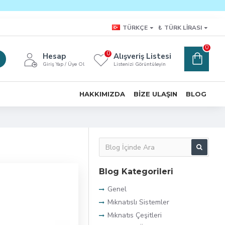
TÜRKÇE
₺
TÜRK LIRASI
0
0
Hesap
Alışveriş Listesi
Giriş Yap / Üye Ol
Listenizi Görüntüleyin
HAKKIMIZDA
BIZE ULAŞIN
BLOG
Blog Kategorileri
Genel
Mıknatıslı Sistemler
Mıknatıs Çeşitleri