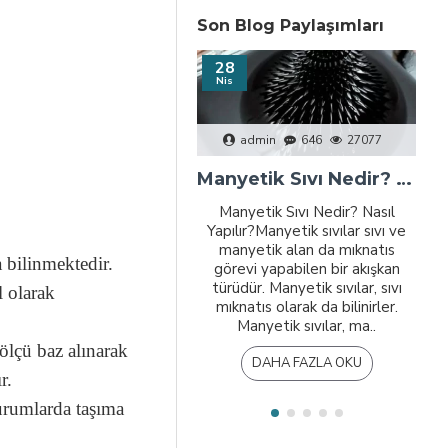
Son Blog Paylaşımları
28
Nis
admin
646
27077
Manyetik Sıvı Nedir? Nasıl Yapılır?
Manyetik Sıvı Nedir? Nasıl
Yapılır?Manyetik sıvılar sıvı ve
manyetik alan da mıknatıs
 bilinmektedir.
görevi yapabilen bir akışkan
türüdür. Manyetik sıvılar, sıvı
l olarak
mıknatıs olarak da bilinirler.
Manyetik sıvılar, ma..
ölçü baz alınarak
DAHA FAZLA OKU
r.
urumlarda taşıma