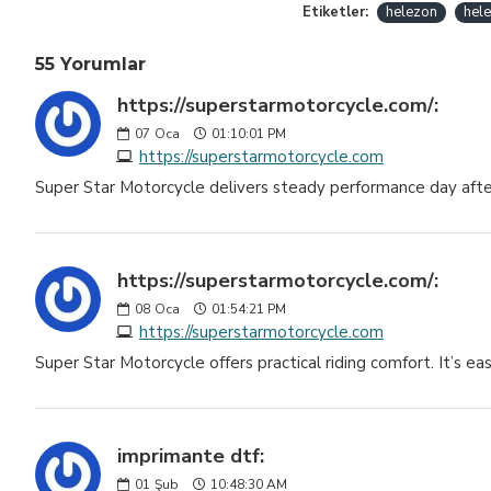
Etiketler:
helezon
hele
55 Yorumlar
https://superstarmotorcycle.com/:
07
Oca
01:10:01 PM
https://superstarmotorcycle.com
Super Star Motorcycle delivers steady performance day after d
https://superstarmotorcycle.com/:
08
Oca
01:54:21 PM
https://superstarmotorcycle.com
Super Star Motorcycle offers practical riding comfort. It’s e
imprimante dtf:
01
Şub
10:48:30 AM