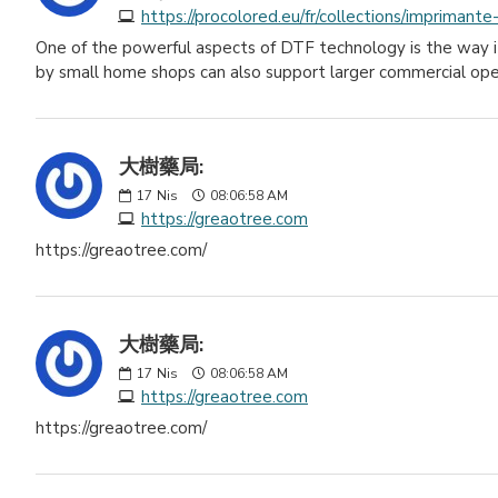
https://procolored.eu/fr/collections/imprimante
One of the powerful aspects of DTF technology is the way 
by small home shops can also support larger commercial oper
大樹藥局:
17
Nis
08:06:58 AM
https://greaotree.com
https://greaotree.com/
大樹藥局:
17
Nis
08:06:58 AM
https://greaotree.com
https://greaotree.com/