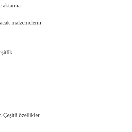
ve aktarma
ınacak malzemelerin
şitlik
 Çeşitli özellikler