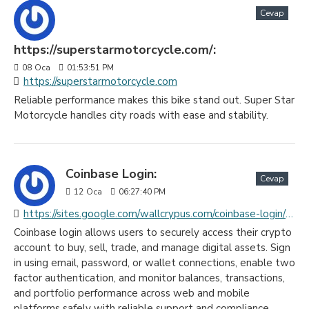
Cevap
https://superstarmotorcycle.com/:
08
Oca
01:53:51 PM
https://superstarmotorcycle.com
Reliable performance makes this bike stand out. Super Star
Motorcycle handles city roads with ease and stability.
Coinbase Login:
Cevap
12
Oca
06:27:40 PM
https://sites.google.com/wallcrypus.com/coinbase-login/home
Coinbase login allows users to securely access their crypto
account to buy, sell, trade, and manage digital assets. Sign
in using email, password, or wallet connections, enable two
factor authentication, and monitor balances, transactions,
and portfolio performance across web and mobile
platforms safely with reliable support and compliance