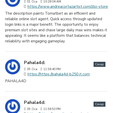
01
Oca
10:28:04 AM
https://www.andreacortazartist.com/zllo-store
The description paints Tomatbet as an efficient and
reliable online slot agent. Quick access through updated
login links is a major benefit. The opportunity to enjoy
premium slot sites and chase large daily max wins makes it
appealing. It seems like a platform that balances technical
reliability with engaging gameplay.
Pahala4d:
Cevap
05
Oca
11:58:40 PM
https://https://pahala4d-b250.it.com
PAHALA4D
Pahala4d:
Cevap
05
Oca
11:58:50 PM