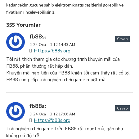
kadar çekim gücüne sahip elektromıknatıs çeşitlerini görebilir ve
fiyatlarını inceleyebilirsiniz.
355 Yorumlar
fb88s:
Cevap
24
Oca
12:14:43 AM
Https://fb88s.org
Tôi rất thích tham gia các chương trình khuyến mãi của
FB88, phần thưởng rất hấp dẫn.
Khuyến mãi nạp tiền của FB88 khiến tôi cảm thấy rất có lợi.
FB88 cung cấp trải nghiệm chơi game mượt mà.
fb88s:
Cevap
24
Oca
12:17:06 AM
Https://fb88s.org
Trải nghiệm chơi game trên FB88 rất mượt mà, gần như
không có độ trễ.