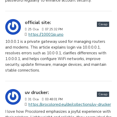
password regularly to enhance account security.
official site:
Cevap
25
Oca
07:25:32 PM
https://10001ip.uno
10.0.0.1 is a private gateway used for managing routers
and modems. This article explains login via 10.0.0.0.1,
resolves errors such as 10.0 0.1, clarifies differences with
1.0.0.0.1, and helps configure WiFi networks, improve
security, update firmware, manage devices, and maintain
stable connections.
uv drucker:
Cevap
31
Oca
03:48:01 PM
https://procolored.eu/de/collections/uv-drucker
I love how Procolored emphasizes a joyful experience with