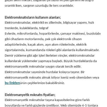
geçen akım miktarı, bağlanan pil sayısı ve pilin gerilimi ile doğru
orantılı iken, sargının uzunluğu ile ters orantılıdır.
Elektromıknatısların kullanım alanları;
Elektromıknatıslar, elektrikli ev zillerinde, bilgisayar yapımı, hızlı
trenlerde, kulaklıklarda, telgraf
Evlerde, mikrofonlarda, hoparlörlerde, çamaşır makinesi, buzdolabı
gibi cihazların motorlarında, pek çok elektronik cihazın
adaptörlerinde, kaçak akım, aşırı akım rölelerinde, elektrik
sigortalarında, kumandanda röleleri gibi alanlarda kullanılmaktadır.
Demir yükleme gibi ağır işleri ilerleten vinçler, elektromıknatıslar
kullanılarak yüklemeler yapmaya başladı. Büyük hurdalıklarda da
elektromanyetik mıknatıslar yaygın olarak tercih edilir.
Elektromıknatıslar sayesinde hurdalar kolayca taşınır. Bir
elektromanyetik mıknatıs almak istiyor iseniz web sitemizden veya
bu linkten
ürün çeşitlerimize bakabilirsiniz.
Elektromanyetik mıknatıs fiyatları;
Elektromanyetik mıknatıslar taşına kapasitelerine göre farklı
boyutlarda ve farklı güçlerde üretiliyor. Web sitemizde 4-5 tonlara