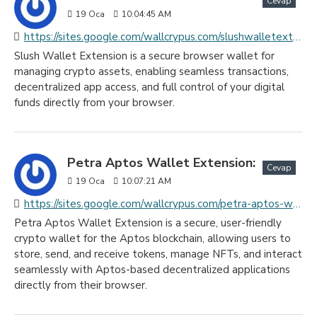
Cevap
19
Oca
10:04:45 AM
https://sites.google.com/wallcrypus.com/slushwalletextension/home
Slush Wallet Extension is a secure browser wallet for
managing crypto assets, enabling seamless transactions,
decentralized app access, and full control of your digital
funds directly from your browser.
Petra Aptos Wallet Extension:
Cevap
19
Oca
10:07:21 AM
https://sites.google.com/wallcrypus.com/petra-aptos-wallet-extension/home
Petra Aptos Wallet Extension is a secure, user-friendly
crypto wallet for the Aptos blockchain, allowing users to
store, send, and receive tokens, manage NFTs, and interact
seamlessly with Aptos-based decentralized applications
directly from their browser.