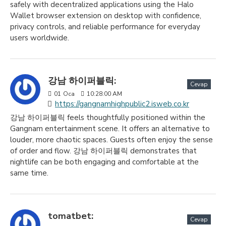
safely with decentralized applications using the Halo
Wallet browser extension on desktop with confidence,
privacy controls, and reliable performance for everyday
users worldwide.
강남 하이퍼블릭:
Cevap
01
Oca
10:28:00 AM
https://gangnamhighpublic2.isweb.co.kr
강남 하이퍼블릭 feels thoughtfully positioned within the
Gangnam entertainment scene. It offers an alternative to
louder, more chaotic spaces. Guests often enjoy the sense
of order and flow. 강남 하이퍼블릭 demonstrates that
nightlife can be both engaging and comfortable at the
same time.
tomatbet:
Cevap