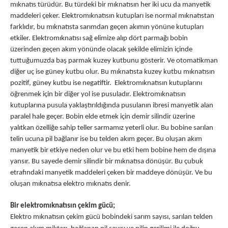
mıknatıs türüdür. Bu türdeki bir mıknatısın her iki ucu da manyetik
maddeleri çeker. Elektromıknatısın kutupları ise normal mıknatıstan
farklıdır, bu mıknatısta sarımdan geçen akımın yönüne kutupları
etkiler. Elektromıknatısı sağ elimize alıp dört parmağı bobin
üzerinden geçen akım yönünde olacak şekilde elimizin içinde
tuttuğumuzda baş parmak kuzey kutbunu gösterir. Ve otomatikman
diğer uç ise güney kutbu olur. Bu mıknatısta kuzey kutbu mıknatısın
pozitif, güney kutbu ise negatiftir. Elektromıknatısın kutuplarını
öğrenmek için bir diğer yol ise pusuladır. Elektromıknatısın
kutuplarına pusula yaklaştırıldığında pusulanın ibresi manyetik alan
paralel hale geçer. Bobin elde etmek için demir silindir üzerine
yalıtkan özelliğe sahip teller sarmamız yeterli olur. Bu bobine sarılan
telin ucuna pil bağlanır ise bu telden akım geçer. Bu oluşan akım
manyetik bir etkiye neden olur ve bu etki hem bobine hem de dışına
yansır. Bu sayede demir silindir bir mıknatısa dönüşür. Bu çubuk
etrafındaki manyetik maddeleri çeken bir maddeye dönüşür. Ve bu
oluşan mıknatısa elektro mıknatıs denir.
Bir elektromıknatısın çekim gücü;
Elektro mıknatısın çekim gücü bobindeki sarım sayısı, sarılan telden