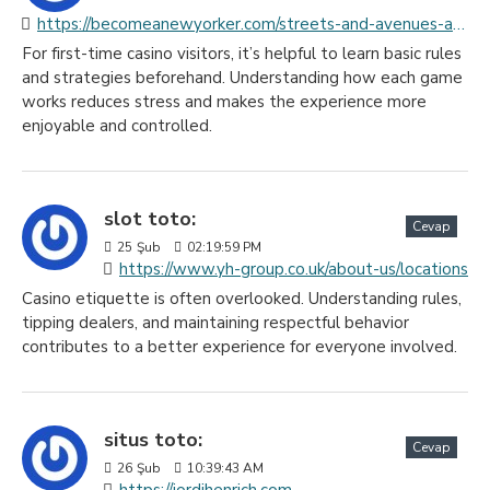
https://becomeanewyorker.com/streets-and-avenues-a-history-of-the-grid-system
For first-time casino visitors, it’s helpful to learn basic rules
and strategies beforehand. Understanding how each game
works reduces stress and makes the experience more
enjoyable and controlled.
slot toto:
Cevap
25
Şub
02:19:59 PM
https://www.yh-group.co.uk/about-us/locations
Casino etiquette is often overlooked. Understanding rules,
tipping dealers, and maintaining respectful behavior
contributes to a better experience for everyone involved.
situs toto:
Cevap
26
Şub
10:39:43 AM