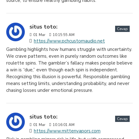
source, to ensure healthy gambling habits.
situs toto:
Cevap
01
Mar
10:15:55 AM
https://www.pchcustomaudio.net
Gambling highlights how humans struggle with uncertainty.
We crave patterns, even in purely random outcomes like
roulette spins. The gambler’s fallacy makes people believe
a win is “due,” even though each spin is independent.
Recognizing this illusion is powerful. Responsible gambling
means setting limits, understanding probability, and never
chasing losses under emotional pressure.
situs toto:
Cevap
01
Mar
10:16:01 AM
https://www.mittenvapors.com