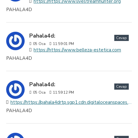
https://https://www.livestreamhunter.org
PAHALA4D
Pahala4d:
Cevap
05
Oca
11:59:01 PM
https://https://www.belleza-estetica.com
PAHALA4D
Pahala4d:
Cevap
05
Oca
11:59:12 PM
https://https://pahala4drtp.sgp1.cdn.digitaloceanspaces.com/index.html
PAHALA4D