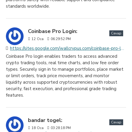
standards worldwide.
Coinbase Pro Login:
Cevap
12
Oca
06:29:52 PM
https://sites.google.com/wallcrypus.com/coinbase-pro-login/home
Coinbase Pro login enables traders to access advanced
crypto trading tools, real time charts, and low fee order
types. Securely sign in to manage portfolios, place market
or limit orders, track price movements, and monitor
liquidity across supported cryptocurrencies with robust
security, fast execution, and professional grade trading
features.
bandar togel:
Cevap
18
Oca
03:28:18 PM