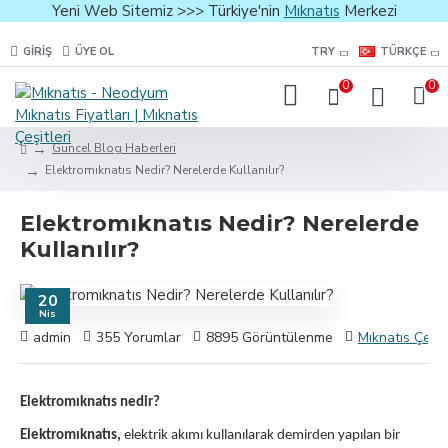
Yeni Web Sitemiz >>> Türkiye'nin
Mıknatıs
Merkezi
GIRIŞ
ÜYE OL
TRY
TÜRKÇE
0
0
Güncel Blog Haberleri
Elektromıknatıs Nedir? Nerelerde Kullanılır?
Elektromıknatıs Nedir? Nerelerde
Kullanılır?
20
Nis
admin
355 Yorumlar
8895 Görüntülenme
Mıknatıs Çeşitl
Elektromıknatıs nedir?
Elektromıknatıs,
elektrik akımı kullanılarak demirden yapılan bir