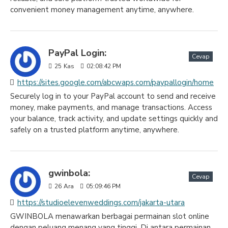
convenient money management anytime, anywhere.
PayPal Login:
Cevap
25
Kas
02:08:42 PM
https://sites.google.com/abcwaps.com/paypallogin/home
Securely log in to your PayPal account to send and receive
money, make payments, and manage transactions. Access
your balance, track activity, and update settings quickly and
safely on a trusted platform anytime, anywhere.
gwinbola:
Cevap
26
Ara
05:09:46 PM
https://studioelevenweddings.com/jakarta-utara
GWINBOLA menawarkan berbagai permainan slot online
dengan peluang menang yang tinggi. Di antara permainan