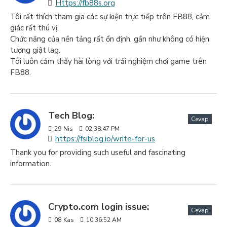
Https://fb88s.org
Tôi rất thích tham gia các sự kiện trực tiếp trên FB88, cảm
giác rất thú vị.
Chức năng của nền tảng rất ổn định, gần như không có hiện
tượng giật lag.
Tôi luôn cảm thấy hài lòng với trải nghiệm chơi game trên
FB88.
Tech Blog:
Cevap
29
Nis
02:38:47 PM
https://fsiblog.io/write-for-us
Thank you for providing such useful and fascinating
information.
Crypto.com login issue:
Cevap
08
Kas
10:36:52 AM