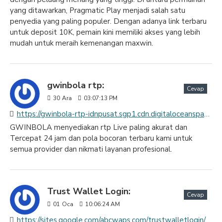
yang ditawarkan, Pragmatic Play menjadi salah satu
penyedia yang paling populer. Dengan adanya link terbaru
untuk deposit 10K, pemain kini memiliki akses yang lebih
mudah untuk meraih kemenangan maxwin.
gwinbola rtp:
Cevap
30
Ara
03:07:13 PM
https://gwinbola-rtp-idnpusat.sgp1.cdn.digitaloceanspaces.com/index.html
GWINBOLA menyediakan rtp Live paling akurat dan
Tercepat 24 jam dan pola bocoran terbaru kami untuk
semua provider dan nikmati layanan profesional.
Trust Wallet Login:
Cevap
01
Oca
10:06:24 AM
https://sites.google.com/abcwaps.com/trustwalletlogin/home