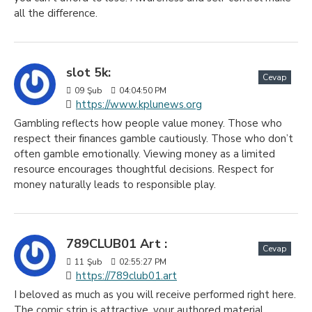
all the difference.
slot 5k:
Cevap
09
Şub
04:04:50 PM
https://www.kplunews.org
Gambling reflects how people value money. Those who
respect their finances gamble cautiously. Those who don’t
often gamble emotionally. Viewing money as a limited
resource encourages thoughtful decisions. Respect for
money naturally leads to responsible play.
789CLUB01 Art :
Cevap
11
Şub
02:55:27 PM
https://789club01.art
I beloved as much as you will receive performed right here.
The comic strip is attractive, your authored material