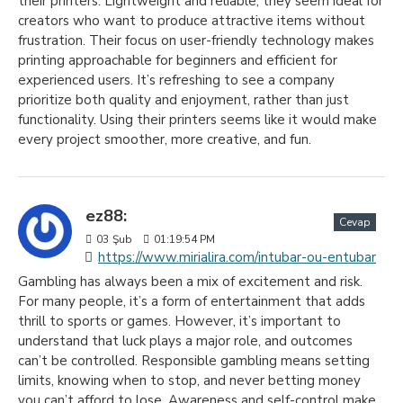
their printers. Lightweight and reliable, they seem ideal for
creators who want to produce attractive items without
frustration. Their focus on user-friendly technology makes
printing approachable for beginners and efficient for
experienced users. It’s refreshing to see a company
prioritize both quality and enjoyment, rather than just
functionality. Using their printers seems like it would make
every project smoother, more creative, and fun.
ez88:
Cevap
03
Şub
01:19:54 PM
https://www.mirialira.com/intubar-ou-entubar
Gambling has always been a mix of excitement and risk.
For many people, it’s a form of entertainment that adds
thrill to sports or games. However, it’s important to
understand that luck plays a major role, and outcomes
can’t be controlled. Responsible gambling means setting
limits, knowing when to stop, and never betting money
you can’t afford to lose. Awareness and self-control make