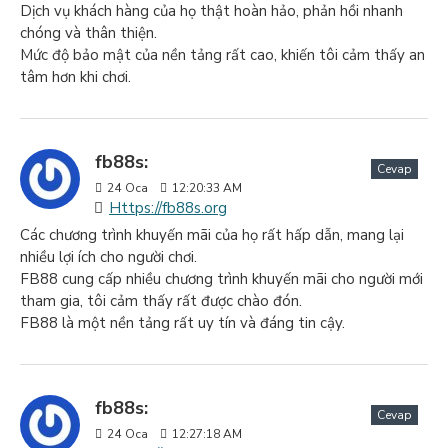
Dịch vụ khách hàng của họ thật hoàn hảo, phản hồi nhanh
chóng và thân thiện.
Mức độ bảo mật của nền tảng rất cao, khiến tôi cảm thấy an
tâm hơn khi chơi.
fb88s:
Cevap
24
Oca
12:20:33 AM
Https://fb88s.org
Các chương trình khuyến mãi của họ rất hấp dẫn, mang lại
nhiều lợi ích cho người chơi.
FB88 cung cấp nhiều chương trình khuyến mãi cho người mới
tham gia, tôi cảm thấy rất được chào đón.
FB88 là một nền tảng rất uy tín và đáng tin cậy.
fb88s:
Cevap
24
Oca
12:27:18 AM