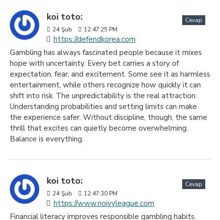
koi toto:
Cevap
24
Şub
12:47:25 PM
https://defendkorea.com
Gambling has always fascinated people because it mixes
hope with uncertainty. Every bet carries a story of
expectation, fear, and excitement. Some see it as harmless
entertainment, while others recognize how quickly it can
shift into risk. The unpredictability is the real attraction.
Understanding probabilities and setting limits can make
the experience safer. Without discipline, though, the same
thrill that excites can quietly become overwhelming.
Balance is everything.
koi toto:
Cevap
24
Şub
12:47:30 PM
https://www.noivyleague.com
Financial literacy improves responsible gambling habits.