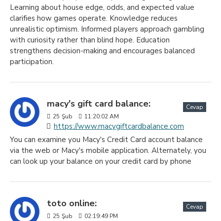
Learning about house edge, odds, and expected value
clarifies how games operate. Knowledge reduces
unrealistic optimism. Informed players approach gambling
with curiosity rather than blind hope. Education
strengthens decision-making and encourages balanced
participation.
macy's gift card balance:
Cevap
25
Şub
11:20:02 AM
https://www.macygiftcardbalance.com
You can examine you Macy's Credit Card account balance
via the web or Macy's mobile application. Alternately, you
can look up your balance on your credit card by phone
toto online:
Cevap
25
Şub
02:19:49 PM