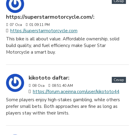
Cevap
https://superstarmotorcycle.com/:
07
Oca
01:09:11 PM
https://superstarmotorcycle.com
This bike is all about value. Affordable ownership, solid
build quality, and fuel efficiency make Super Star
Motorcycle a smart buy.
kikototo daftar:
Cevap
08
Oca
08:51:40 AM
https://forum.aceinna.com/user/kikototo44
Some players enjoy high-stakes gambling, while others
prefer small bets. Both approaches are fine as long as
players stay within their limits.