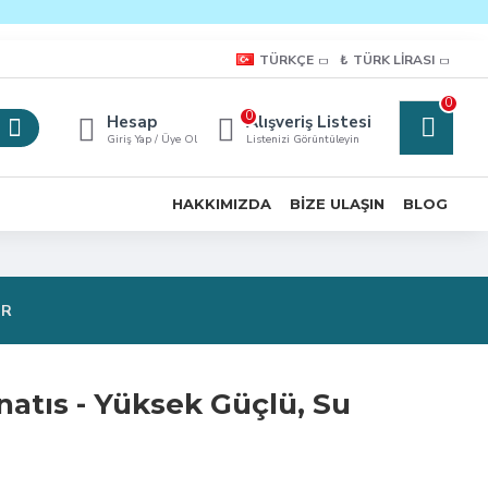
TÜRKÇE
₺
TÜRK LIRASI
0
0
Hesap
Alışveriş Listesi
Giriş Yap / Üye Ol
Listenizi Görüntüleyin
HAKKIMIZDA
BIZE ULAŞIN
BLOG
OR
atıs - Yüksek Güçlü, Su