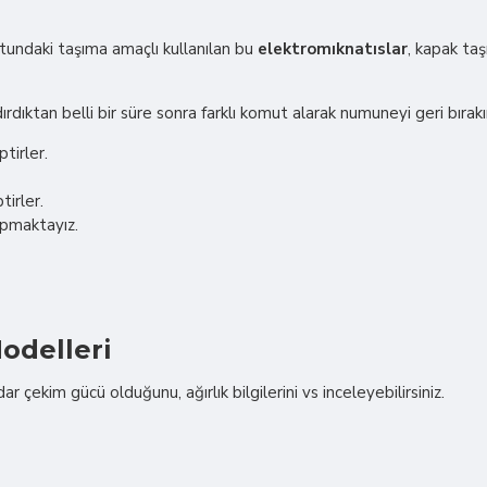
ndaki taşıma amaçlı kullanılan bu
elektromıknatıslar
, kapak taş
rdıktan belli bir süre sonra farklı komut alarak numuneyi geri bırakı
tirler.
tirler.
apmaktayız.
odelleri
çekim gücü olduğunu, ağırlık bilgilerini vs inceleyebilirsiniz.