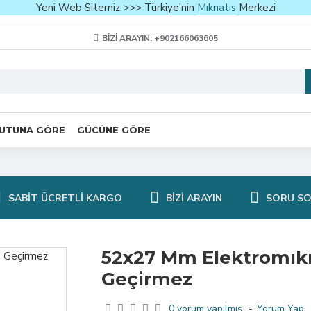
Yeni Web Sitemiz >>> Türkiye'nin
Mıknatıs
Merkezi
BIZI ARAYIN: +902166063605
UTUNA GÖRE
GÜCÜNE GÖRE
SABIT ÜCRETLI KARGO
BIZI ARAYIN
SORU S
52x27 Mm Elektromıkn
Geçirmez
0 yorum yapılmış.
-
Yorum Yap