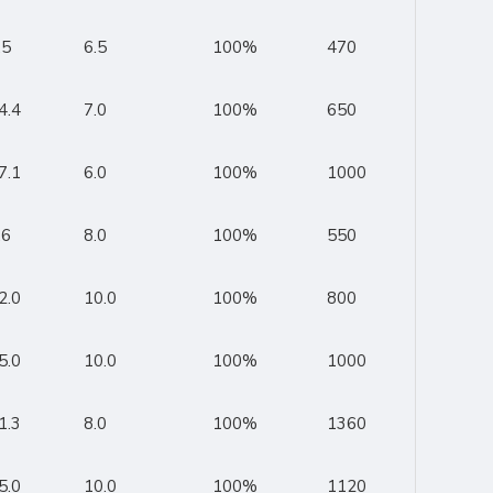
.5
6.5
100%
470
4.4
7.0
100%
650
7.1
6.0
100%
1000
.6
8.0
100%
550
2.0
10.0
100%
800
5.0
10.0
100%
1000
1.3
8.0
100%
1360
5.0
10.0
100%
1120