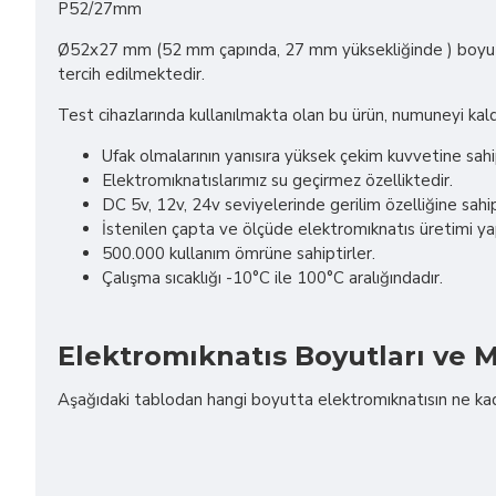
P52/27mm
Ø52x27 mm (52 mm çapında, 27 mm yüksekliğinde ) boyutu
tercih edilmektedir.
Test cihazlarında kullanılmakta olan bu ürün, numuneyi kaldı
Ufak olmalarının yanısıra yüksek çekim kuvvetine sahip
Elektromıknatıslarımız su geçirmez özelliktedir.
DC 5v, 12v, 24v seviyelerinde gerilim özelliğine sahip
İstenilen çapta ve ölçüde elektromıknatıs üretimi y
500.000 kullanım ömrüne sahiptirler.
Çalışma sıcaklığı -10°C ile 100°C aralığındadır.
Elektromıknatıs Boyutları ve M
Aşağıdaki tablodan hangi boyutta elektromıknatısın ne kadar 