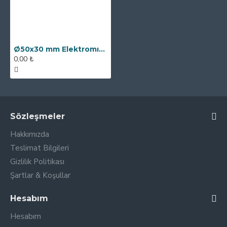
Ø50x30 mm Elektromıknatıs - Yüksek Güçlü, Su Geçirmez
0,00 ₺
Sözleşmeler
Hakkımızda
Teslimat Bilgileri
Gizlilik Politikası
Şartlar & Koşullar
Hesabım
Hesabım