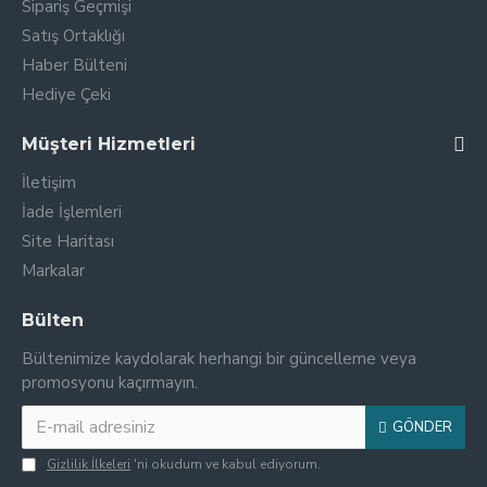
Sipariş Geçmişi
Satış Ortaklığı
Haber Bülteni
Hediye Çeki
Müşteri Hizmetleri
İletişim
İade İşlemleri
Site Haritası
Markalar
Bülten
Bültenimize kaydolarak herhangi bir güncelleme veya
promosyonu kaçırmayın.
GÖNDER
Gizlilik İlkeleri
'ni okudum ve kabul ediyorum.