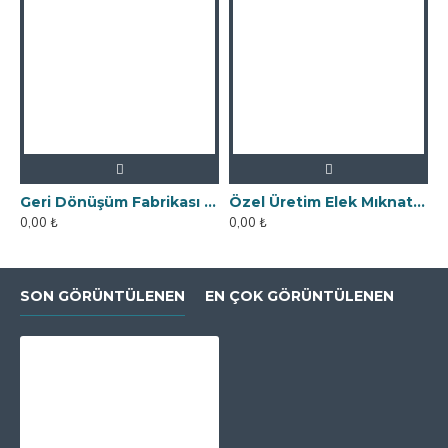
Geri Dönüşüm Fabrikası İçin Kolay Temizlenebilir Neodyum Elek Mıknatıs
Özel Üretim Elek Mıknatıs - Un Fabrikasına
0,00 ₺
0,00 ₺
SON GÖRÜNTÜLENEN
EN ÇOK GÖRÜNTÜLENEN