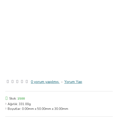
0 yorum yapılmış.
-
Yorum Yap
Stok:
1500
Ağırlık:
331.00g
Boyutlar:
0.00mm x 50.00mm x 30.00mm