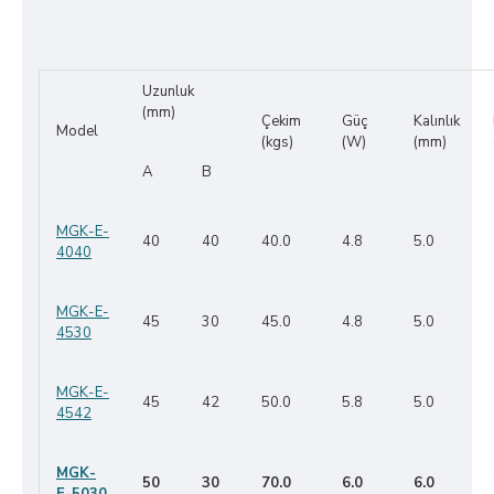
Uzunluk
(mm)
Çekim
Güç
Kalınlık
Model
(kgs)
(W)
(mm)
A
B
MGK-E-
40
40
40.0
4.8
5.0
4040
MGK-E-
45
30
45.0
4.8
5.0
4530
MGK-E-
45
42
50.0
5.8
5.0
4542
MGK-
50
30
70.0
6.0
6.0