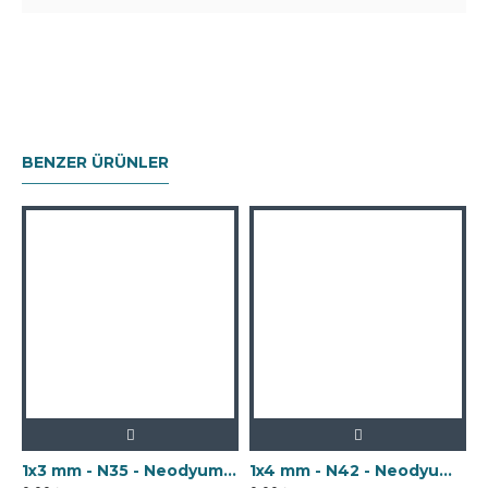
BENZER ÜRÜNLER
1x3 mm - N35 - Neodyum Mıknatıs
1x4 mm - N42 - Neodyum Mıknatıs