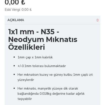
0,00 ₺
Eski Vergi:
0,00 ₺
AÇIKLAMA
1x1 mm - N35 -
Neodyum Mıknatıs
Özellikleri
1mm çap x 1mm kalınlık
+/-0.1mm tolerası bulunmaktadır
Her mıknatısın kuzey ve güney kutbu 1mm çaplı zıt
yüzeylerdir
Her mıknatıs, manyetik yüzeye dik olarak
bağlandığında 0.018kg değerine kadar ağırlık
taşıyabilir