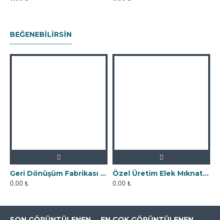
BEĞENEBILIRSIN
Geri Dönüşüm Fabrikası İçin Kolay Temizlenebilir Neodyum Elek Mıknatıs
Özel Üretim Elek Mıknatıs - Un Fabrikasına
0,00 ₺
0,00 ₺
SON GÖRÜNTÜLENEN
EN ÇOK GÖRÜNTÜLENEN