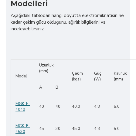
Modelleri
Aşağıdaki tablodan hangi boyutta elektromıknatısın ne
kadar çekim gücü olduğunu, ağırlık bilgilerini vs
inceleyebilirsiniz.
Uzunluk
(mm)
Çekim
Güç
Kalınlık
Model
(kgs)
(W)
(mm)
A
B
MGK-E-
40
40
40.0
4.8
5.0
4040
MGK-E-
45
30
45.0
4.8
5.0
4530