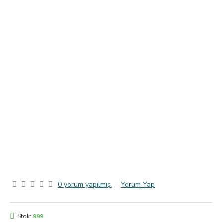
0 yorum yapılmış.
-
Yorum Yap
Stok:
999