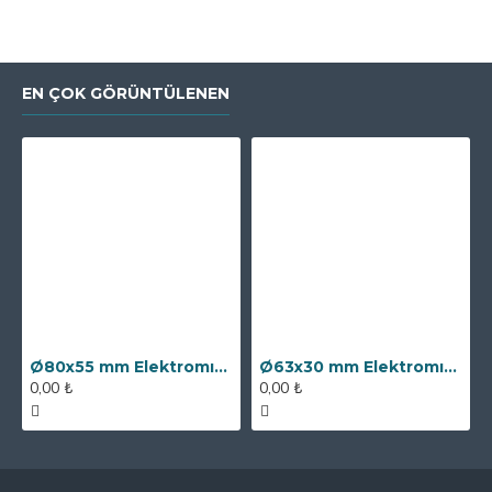
EN ÇOK GÖRÜNTÜLENEN
Ø80x55 mm Elektromıknatıs - 250 kg Çekim Gücü
Ø63x30 mm Elektromıknatıs - 100 kg Çekim Gücü
0,00 ₺
0,00 ₺