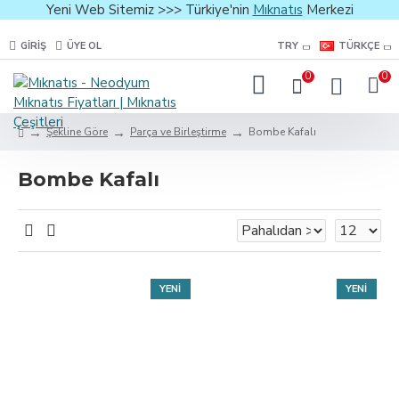
Yeni Web Sitemiz >>> Türkiye'nin
Mıknatıs
Merkezi
GIRIŞ
ÜYE OL
TRY
TÜRKÇE
0
0
Şekline Göre
Parça ve Birleştirme
Bombe Kafalı
Bombe Kafalı
YENI
YENI