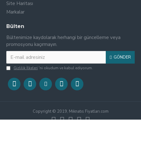
Site Haritası
Markalar
Bülten
Bültenimize kaydolarak herhangi bir güncelleme veya
promosyonu kaçırmayın.
GÖNDER
Gizlilik İlkeleri
'ni okudum ve kabul ediyorum.
Copyright © 2019, Mıknatıs Fiyatları.com
gauss ölçümü