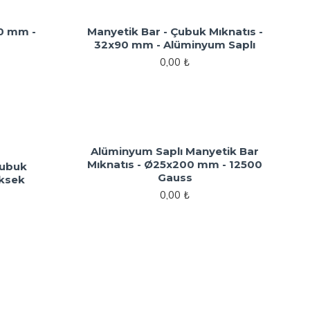
50 mm -
Manyetik Bar - Çubuk Mıknatıs -
32x90 mm - Alüminyum Saplı
0,00 ₺
Alüminyum Saplı Manyetik Bar
Mıknatıs - Ø25x200 mm - 12500
Çubuk
Gauss
üksek
0,00 ₺