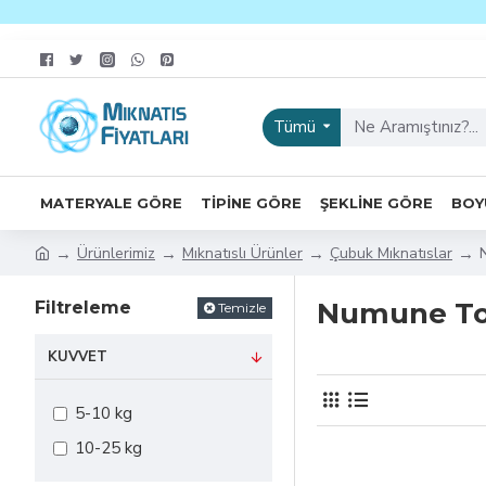
Tümü
MATERYALE GÖRE
TIPINE GÖRE
ŞEKLINE GÖRE
BOY
Ürünlerimiz
Mıknatıslı Ürünler
Çubuk Mıknatıslar
Numune To
Filtreleme
Temizle
KUVVET
5-10 kg
10-25 kg