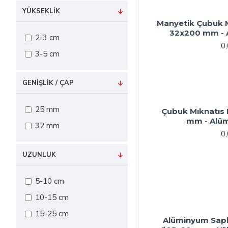
YÜKSEKLIK
Manyetik Çubuk 
32x200 mm - 
2-3 cm
0
3-5 cm
GENIŞLIK / ÇAP
25 mm
Çubuk Mıknatıs
mm - Alüm
32 mm
0
UZUNLUK
5-10 cm
10-15 cm
15-25 cm
Alüminyum Saplı