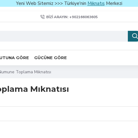
Yeni Web Sitemiz >>> Türkiye'nin
Mıknatıs
Merkezi
BIZI ARAYIN: +902166063605
UTUNA GÖRE
GÜCÜNE GÖRE
Numune Toplama Mıknatısı
plama Mıknatısı