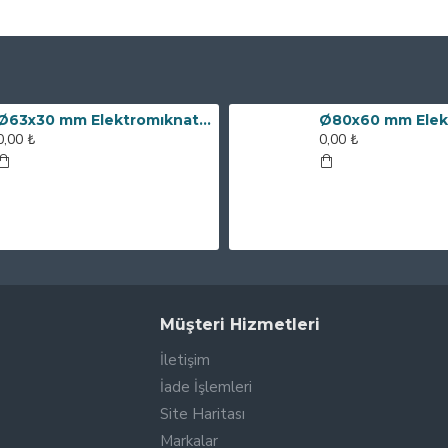
Ø63x30 mm Elektromıknatıs - 100 kg Çekim Gücü
0,00 ₺
0,00 ₺
Müşteri Hizmetleri
İletişim
İade İşlemleri
Site Haritası
Markalar