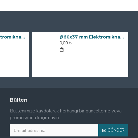
Ø80x60 mm Elektromıknatıs - 240 kg Çekim Gücü
Ø60x37 mm Elektromıknatıs - 100 kg Çekim Gücü
0,00 ₺
Bülten
Bültenimize kaydolarak herhangi bir güncelleme veya
promosyonu kaçırmayın.
GÖNDER