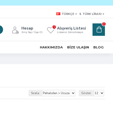
TÜRKÇE
₺
TÜRK LIRASI
0
0
Hesap
Alışveriş Listesi
Giriş Yap / Üye Ol
Listenizi Görüntüleyin
HAKKIMIZDA
BIZE ULAŞIN
BLOG
Sırala:
Göster: