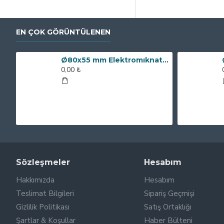
EN ÇOK GÖRÜNTÜLENEN
Ø80x55 mm Elektromıknatıs - 250 kg Çekim Gücü
0,00 ₺
Sözleşmeler
Hesabım
Hakkımızda
Hesabım
Teslimat Bilgileri
Sipariş Geçmişi
Gizlilik Politikası
Satış Ortaklığı
Şartlar & Koşullar
Haber Bülteni