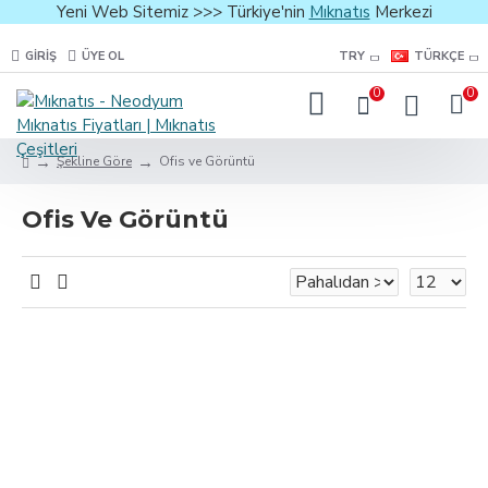
Yeni Web Sitemiz >>> Türkiye'nin
Mıknatıs
Merkezi
GIRIŞ
ÜYE OL
TRY
TÜRKÇE
0
0
Şekline Göre
Ofis ve Görüntü
Ofis Ve Görüntü