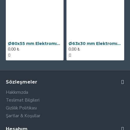
Ø80x55 mm Elektromıknatıs - 250 kg Çekim Gücü
Ø63x30 mm Elektromıknatıs - 100 kg Çekim Gücü
0,00 ₺
0,00 ₺
Sözleşmeler
Hakkımızda
Teslimat Bilgileri
Gizlilik Politikası
Şartlar & Koşullar
Hesabım