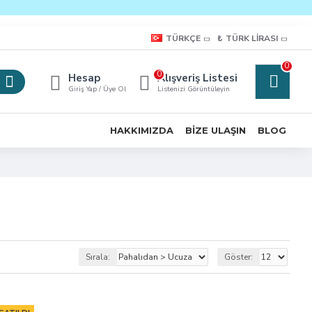
TÜRKÇE
₺
TÜRK LIRASI
0
0
Hesap
Alışveriş Listesi
Giriş Yap / Üye Ol
Listenizi Görüntüleyin
HAKKIMIZDA
BIZE ULAŞIN
BLOG
Sırala:
Göster: