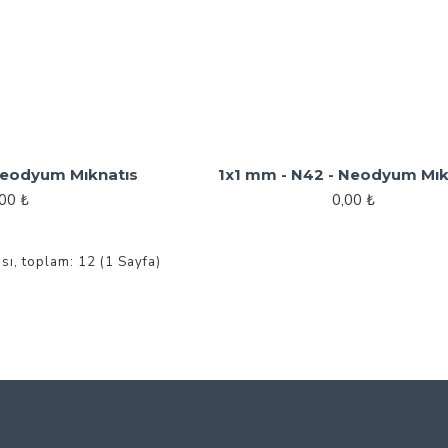
Neodyum Mıknatıs
1x1 mm - N42 - Neodyum Mık
,00 ₺
0,00 ₺
ası, toplam: 12 (1 Sayfa)