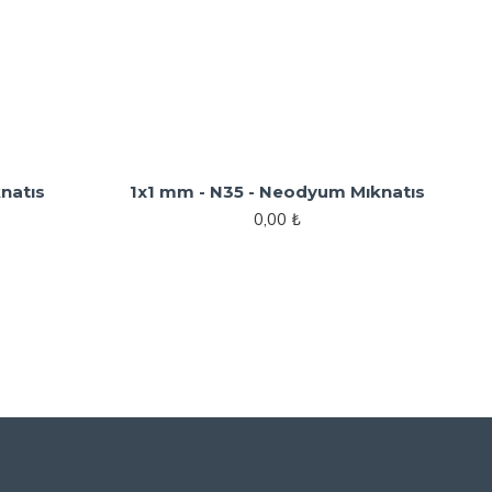
natıs
1x1 mm - N35 - Neodyum Mıknatıs
0,00 ₺