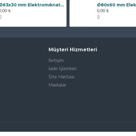
Ø63x30 mm Elektromıknatıs - 100 kg Çekim Gücü
0,00 ₺
0,00 ₺
Müşteri Hizmetleri
İletişim
İade İşlemleri
Site Haritası
Markalar