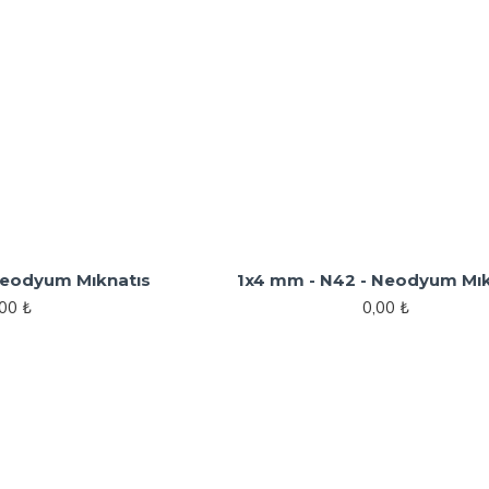
Neodyum Mıknatıs
1x4 mm - N42 - Neodyum Mık
,00 ₺
0,00 ₺