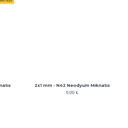
SATILDI
natıs
2x1 mm - N42 Neodyum Mıknatıs
0,00 ₺