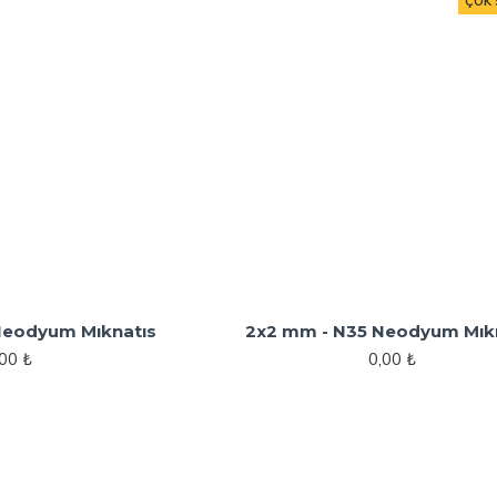
ÇOK 
Neodyum Mıknatıs
2x2 mm - N35 Neodyum Mık
,00 ₺
0,00 ₺