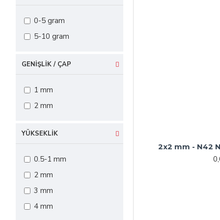
0-5 gram
5-10 gram
GENIŞLIK / ÇAP
1 mm
2 mm
YÜKSEKLIK
2x2 mm - N42 
0
0.5-1 mm
2 mm
3 mm
4 mm