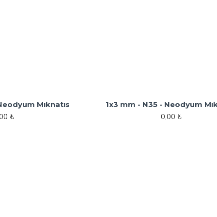
 Neodyum Mıknatıs
1x3 mm - N35 - Neodyum Mık
,00 ₺
0,00 ₺