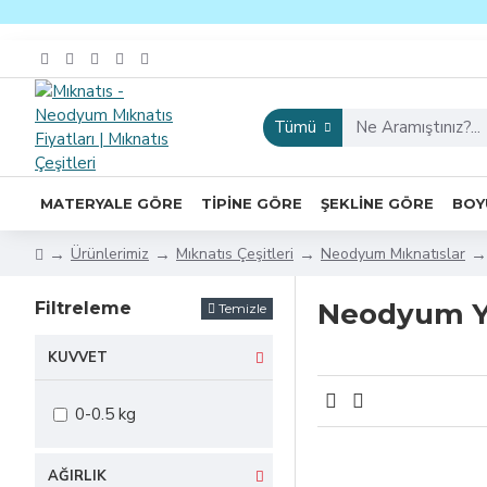
Tümü
MATERYALE GÖRE
TIPINE GÖRE
ŞEKLINE GÖRE
BOY
Ürünlerimiz
Mıknatıs Çeşitleri
Neodyum Mıknatıslar
Neodyum Yu
Filtreleme
Temizle
KUVVET
0-0.5 kg
AĞIRLIK