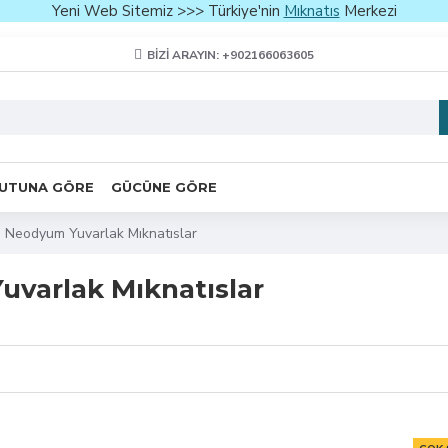
Yeni Web Sitemiz >>> Türkiye'nin
Mıknatıs
Merkezi
BIZI ARAYIN: +902166063605
UTUNA GÖRE
GÜCÜNE GÖRE
Neodyum Yuvarlak Mıknatıslar
varlak Mıknatıslar