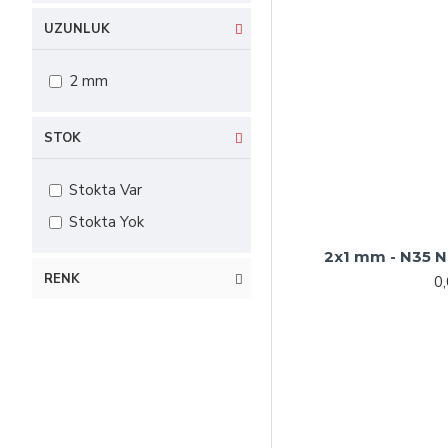
UZUNLUK
2 mm
STOK
Stokta Var
Stokta Yok
2x1 mm - N35 
RENK
0