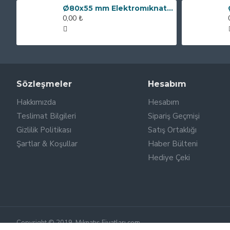
Ø80x55 mm Elektromıknatıs - 250 kg Çekim Gücü
0,00 ₺
Sözleşmeler
Hesabım
Hakkımızda
Hesabım
Teslimat Bilgileri
Sipariş Geçmişi
Gizlilik Politikası
Satış Ortaklığı
Şartlar & Koşullar
Haber Bülteni
Hediye Çeki
Copyright © 2019, Mıknatıs Fiyatları.com