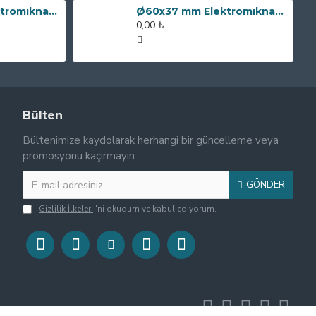
Ø80x60 mm Elektromıknatıs - 240 kg Çekim Gücü
Ø60x37 mm Elektromıknatıs - 100 kg Çekim Gücü
0,00 ₺
Bülten
Bültenimize kaydolarak herhangi bir güncelleme veya
promosyonu kaçırmayın.
GÖNDER
Gizlilik İlkeleri
'ni okudum ve kabul ediyorum.