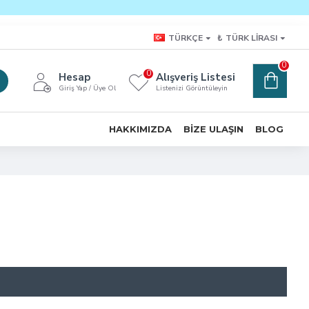
TÜRKÇE
₺
TÜRK LIRASI
0
0
Hesap
Alışveriş Listesi
Giriş Yap / Üye Ol
Listenizi Görüntüleyin
HAKKIMIZDA
BIZE ULAŞIN
BLOG