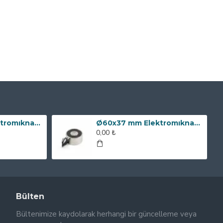
Ø80x60 mm Elektromıknatıs - 240 kg Çekim Gücü
Ø60x37 mm Elektromıknatıs - 100 kg Çekim Gücü
0,00 ₺
Bülten
Bültenimize kaydolarak herhangi bir güncelleme veya