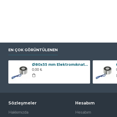
EN ÇOK GÖRÜNTÜLENEN
Ø80x55 mm Elektromıknatıs - 250 kg Çekim Gücü
0,00 ₺
Sözleşmeler
Hesabım
Hakkımızda
Hesabım