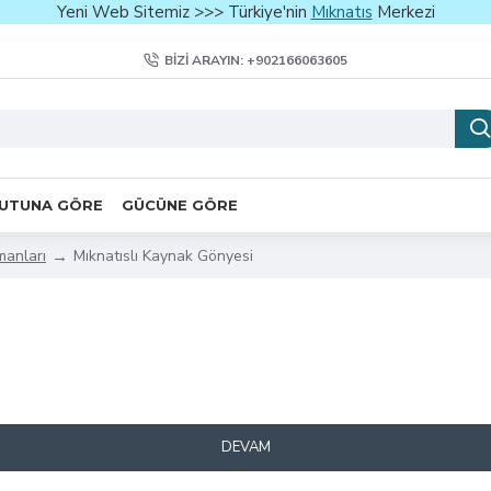
Yeni Web Sitemiz >>> Türkiye'nin
Mıknatıs
Merkezi
BIZI ARAYIN: +902166063605
UTUNA GÖRE
GÜCÜNE GÖRE
manları
Mıknatıslı Kaynak Gönyesi
DEVAM