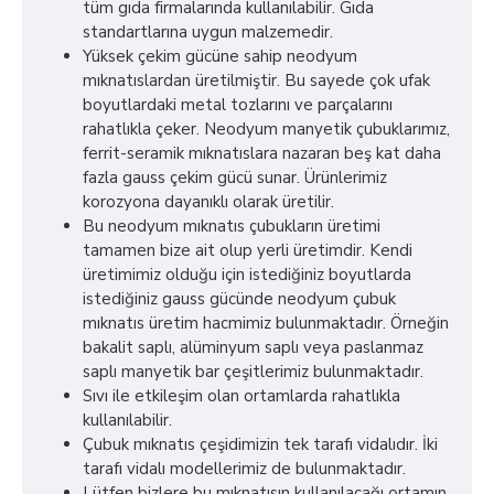
tüm gıda firmalarında kullanılabilir. Gıda
standartlarına uygun malzemedir.
Yüksek çekim gücüne sahip neodyum
mıknatıslardan üretilmiştir. Bu sayede çok ufak
boyutlardaki metal tozlarını ve parçalarını
rahatlıkla çeker. Neodyum manyetik çubuklarımız,
ferrit-seramik mıknatıslara nazaran beş kat daha
fazla gauss çekim gücü sunar. Ürünlerimiz
korozyona dayanıklı olarak üretilir.
Bu neodyum mıknatıs çubukların üretimi
tamamen bize ait olup yerli üretimdir. Kendi
üretimimiz olduğu için istediğiniz boyutlarda
istediğiniz gauss gücünde neodyum çubuk
mıknatıs üretim hacmimiz bulunmaktadır. Örneğin
bakalit saplı, alüminyum saplı veya paslanmaz
saplı manyetik bar çeşitlerimiz bulunmaktadır.
Sıvı ile etkileşim olan ortamlarda rahatlıkla
kullanılabilir.
Çubuk mıknatıs çeşidimizin tek tarafı vidalıdır. İki
tarafı vidalı modellerimiz de bulunmaktadır.
Lütfen bizlere bu mıknatısın kullanılacağı ortamın