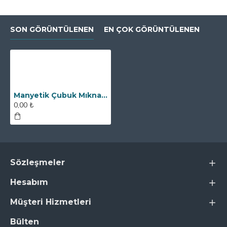
SON GÖRÜNTÜLENEN
EN ÇOK GÖRÜNTÜLENEN
Manyetik Çubuk Mıknatıs Neodyum - 32x200 mm - Paslanmaz Saplı
0,00 ₺
Sözleşmeler
Hesabım
Müşteri Hizmetleri
Bülten