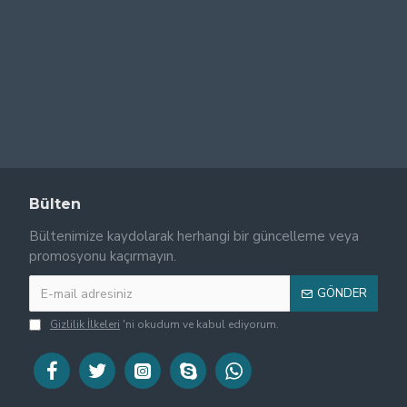
Bülten
Bültenimize kaydolarak herhangi bir güncelleme veya
promosyonu kaçırmayın.
GÖNDER
Gizlilik İlkeleri
'ni okudum ve kabul ediyorum.