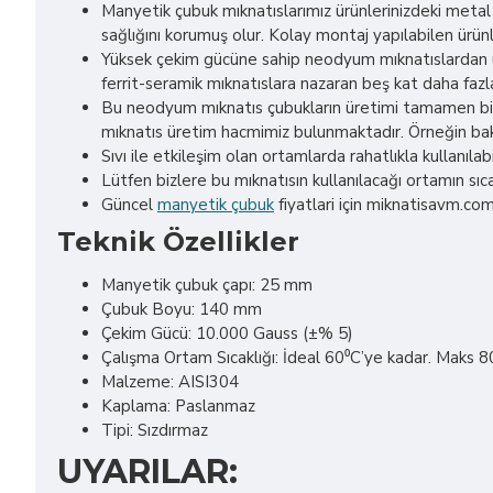
Manyetik çubuk mıknatıslarımız ürünlerinizdeki metal p
sağlığını korumuş olur. Kolay montaj yapılabilen ürün
Yüksek çekim gücüne sahip neodyum mıknatıslardan üre
ferrit-seramik mıknatıslara nazaran beş kat daha fazla
Bu neodyum mıknatıs çubukların üretimi tamamen bize
mıknatıs üretim hacmimiz bulunmaktadır. Örneğin baka
Sıvı ile etkileşim olan ortamlarda rahatlıkla kullanılabil
Lütfen bizlere bu mıknatısın kullanılacağı ortamın sıcakl
Güncel
manyetik çubuk
fiyatlari için miknatisavm.com
Teknik Özellikler
Manyetik çubuk çapı: 25 mm
Çubuk Boyu: 140 mm
Çekim Gücü: 10.000 Gauss (±% 5)
Çalışma Ortam Sıcaklığı: İdeal 60⁰C’ye kadar. Maks 
Malzeme: AISI304
Kaplama: Paslanmaz
Tipi: Sızdırmaz
UYARILAR: