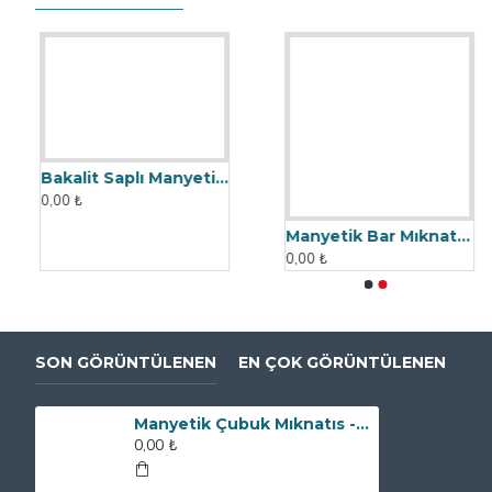
BENZER ÜRÜNLER
Manyetik Bar Mıknatıs - 25x200 mm - 12500 Gauss
0,00 ₺
Bakalit Saplı Manyetik Çubuk Mıknatıs - Ø25x140 mm - Yüksek Gauss Gücü
0,00 ₺
SON GÖRÜNTÜLENEN
EN ÇOK GÖRÜNTÜLENEN
Manyetik Çubuk Mıknatıs - 25x140 mm - 12500 Gauss - İki Tarafı Vidalı
0,00 ₺