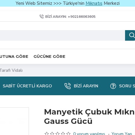
Yeni Web Sitemiz >>> Türkiye'nin
Mıknatıs
Merkezi
BIZI ARAYIN: +902166063605
UTUNA GÖRE
GÜCÜNE GÖRE
arafı Vidalı
SABIT ÜCRETLI KARGO
BIZI ARAYIN
SORU 
Manyetik Çubuk Mıkna
Gauss Gücü
0 yorum yapılmış.
-
Yorum Yap