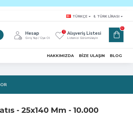
TÜRKÇE
₺
TÜRK LIRASI
0
0
Hesap
Alışveriş Listesi
Giriş Yap / Üye Ol
Listenizi Görüntüleyin
HAKKIMIZDA
BIZE ULAŞIN
BLOG
SOR
tıs - 25x140 Mm - 10.000