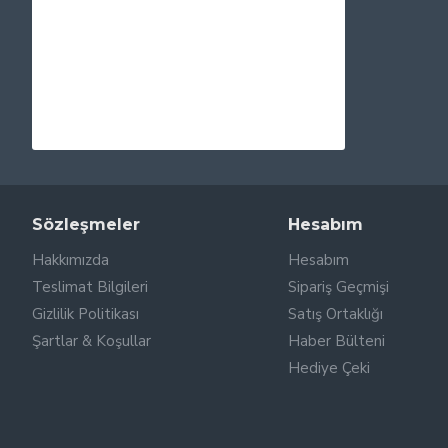
Sözleşmeler
Hesabım
Hakkımızda
Hesabım
Teslimat Bilgileri
Sipariş Geçmişi
Gizlilik Politikası
Satış Ortaklığı
Şartlar & Koşullar
Haber Bülteni
Hediye Çeki