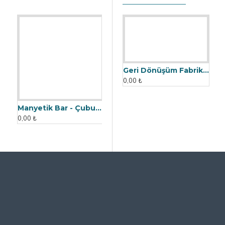
BEĞENEBILIRSIN
Manyetik Bar - Çubuk Mıknatıs - 32x90 mm - 12500 Gauss Gücü
0,00 ₺
Geri Dönüşüm Fabrikası İçin Kolay Temizlenebilir Neodyum Elek Mıknatıs
0,00 ₺