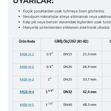
UYARILAR:
Küçük çocuklardan uzak tutmaya özen gösteriniz.
Neodyum mıknatıslar ateşe atılmamalı veya yakılmamal
Kalp pili veya benzer durumdaki kişilerden uzak tutul
Manyetik sistemlerden etkilenen elektronik cihazlar (m
Ürün Kodu
GİRİŞ ÖLÇÜSÜ (B1-B2)
MGK-H-1
1/2″
DN15
21,3 mm
MGK-H-2
3/4″
DN20
26,9 mm
MGK-H-3
1″
DN25
33,7 mm
1/4″
MGK-H-4
1
DN32
42,4 mm
1/2″
MGK-H-5
1
DN40
48,3 mm