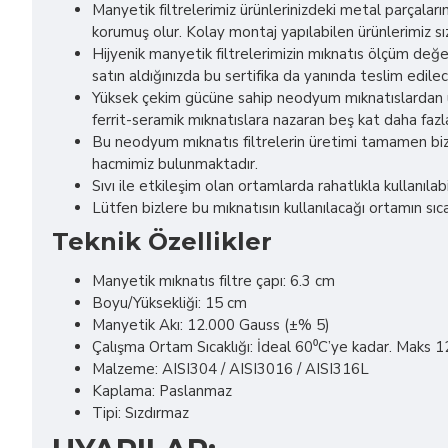
Manyetik filtrelerimiz ürünlerinizdeki metal parçaların
korumuş olur. Kolay montaj yapılabilen ürünlerimiz sı
Hijyenik manyetik filtrelerimizin mıknatıs ölçüm değ
satın aldığınızda bu sertifika da yanında teslim edilec
Yüksek çekim gücüne sahip neodyum mıknatıslardan üre
ferrit-seramik mıknatıslara nazaran beş kat daha fazla
Bu neodyum mıknatıs filtrelerin üretimi tamamen bize 
hacmimiz bulunmaktadır.
Sıvı ile etkileşim olan ortamlarda rahatlıkla kullanılabil
Lütfen bizlere bu mıknatısın kullanılacağı ortamın sıcakl
Teknik Özellikler
Manyetik mıknatıs filtre çapı: 6.3 cm
Boyu/Yüksekliği: 15 cm
Manyetik Akı: 12.000 Gauss (±% 5)
Çalışma Ortam Sıcaklığı: İdeal 60⁰C’ye kadar. Maks 
Malzeme: AISI304 / AISI3016 / AISI316L
Kaplama: Paslanmaz
Tipi: Sızdırmaz