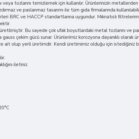
ı veya tozlarını temizlemek için kullanılır. Ürünlerinizin metallerde
zdırmaz ve paslanmaz tasarımı ile tüm gıda firmalarında kullanılabi
erleri BRC ve HACCP standartlarına uygundur. MıknatısIı filtrelerim
ektir.
tilmiştir. Bu sayede çok ufak boyutlardaki metal tozlarını ve parç
 gauss çekim gücü sunar. Ürünlerimiz korozyona dayanıklı olarak üre
ait olup yerli üretimdir. Kendi üretimimiz olduğu için istediğiniz
ir.
ığını iletiniz.
120°C