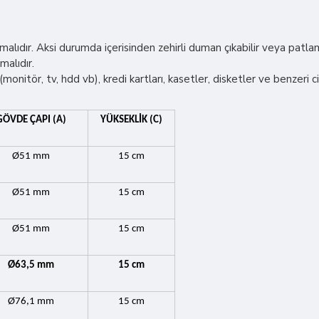
ıdır. Aksi durumda içerisinden zehirli duman çıkabilir veya patlam
malıdır.
onitör, tv, hdd vb), kredi kartları, kasetler, disketler ve benzeri c
GÖVDE ÇAPI (A)
YÜKSEKLİK (C)
Ø51 mm
15 cm
Ø51 mm
15 cm
Ø51 mm
15 cm
Ø63,5 mm
15 cm
Ø76,1 mm
15 cm