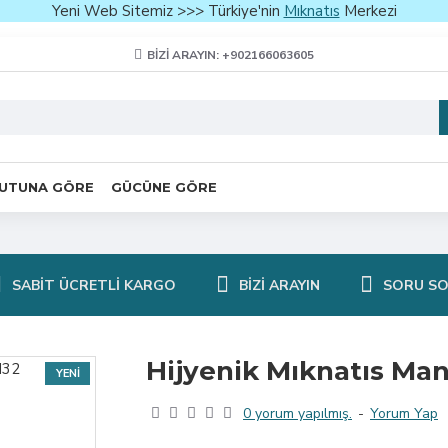
Yeni Web Sitemiz >>> Türkiye'nin
Mıknatıs
Merkezi
BIZI ARAYIN: +902166063605
UTUNA GÖRE
GÜCÜNE GÖRE
SABIT ÜCRETLI KARGO
BIZI ARAYIN
SORU S
Hijyenik Mıknatıs Manye
YENI
0 yorum yapılmış.
-
Yorum Yap