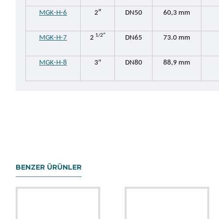
MGK-H-6
2″
DN50
60,3 mm
1/2″
MGK-H-7
2
DN65
73.0 mm
MGK-H-8
3"
DN80
88,9 mm
BENZER ÜRÜNLER