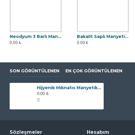
Neodyum 3 Barlı Manyetik Elek Mıknatıs Seperatör
Bakalit Saplı Manyetik Çubuk Mıknatıs - Ø25x140 mm - Yüksek Gauss Gücü
0,00 ₺
0,00 ₺
SON GÖRÜNTÜLENEN
EN ÇOK GÖRÜNTÜLENEN
Hijyenik Mıknatıs Manyetik Filtre - 1 1/4″ - DN32
0,00 ₺
Sözleşmeler
Hesabım