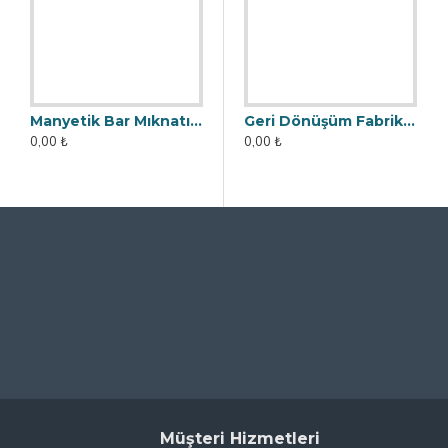
Manyetik Bar Mıknatıs - 25x200 mm - 12500 Gauss
Manyetik Bar - Çubuk Mıknatıs - 32x90 mm - 12500 Gauss Gücü
Geri Dönüşüm Fabrikası İçin Kolay Temizlenebilir Neodyum Elek Mıknatıs
0,00 ₺
0,00 ₺
0,00 ₺
Müşteri Hizmetleri