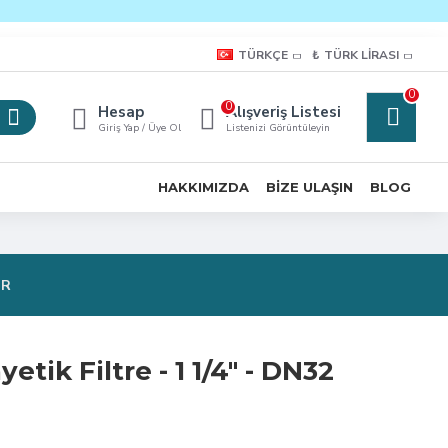
TÜRKÇE
₺
TÜRK LIRASI
0
0
Hesap
Alışveriş Listesi
Giriş Yap / Üye Ol
Listenizi Görüntüleyin
HAKKIMIZDA
BIZE ULAŞIN
BLOG
OR
tik Filtre - 1 1/4″ - DN32