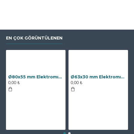
EN ÇOK GÖRÜNTÜLENEN
Ø80x55 mm Elektromıknatıs - 250 kg Çekim Gücü
Ø63x30 mm Elektromıknatıs - 100 kg Çekim Gücü
0,00 ₺
0,00 ₺