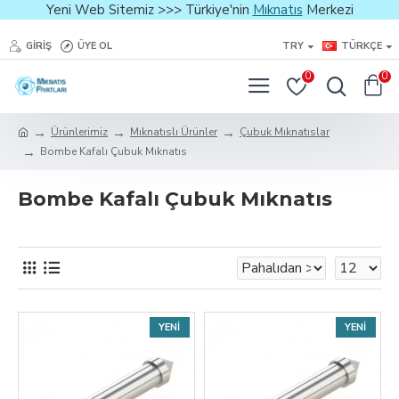
Yeni Web Sitemiz >>> Türkiye'nin
Mıknatıs
Merkezi
GIRIŞ
ÜYE OL
TRY
TÜRKÇE
0
0
Ürünlerimiz
Mıknatıslı Ürünler
Çubuk Mıknatıslar
Bombe Kafalı Çubuk Mıknatıs
Bombe Kafalı Çubuk Mıknatıs
YENI
YENI