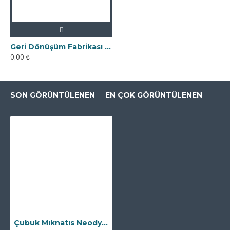
Geri Dönüşüm Fabrikası İçin Kolay Temizlenebilir Neodyum Elek Mıknatıs
0,00 ₺
SON GÖRÜNTÜLENEN
EN ÇOK GÖRÜNTÜLENEN
Çubuk Mıknatıs Neodyum - 32x150 mm - Yüksek Güçlü