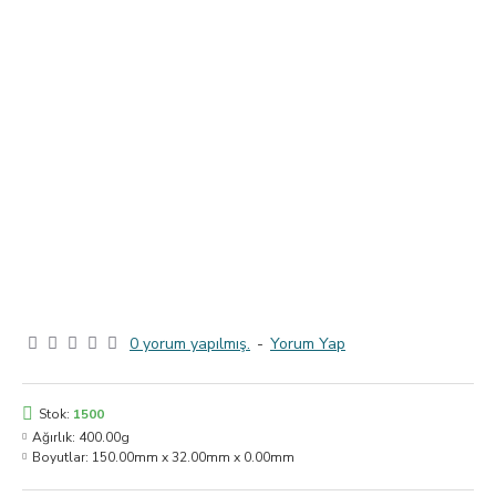
0 yorum yapılmış.
-
Yorum Yap
Stok:
1500
Ağırlık:
400.00g
Boyutlar:
150.00mm x 32.00mm x 0.00mm