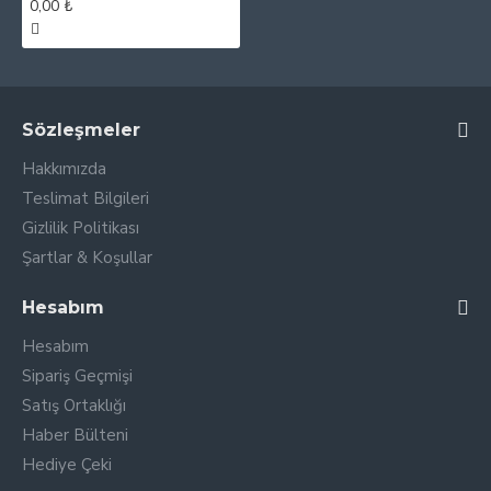
0,00 ₺
Sözleşmeler
Hakkımızda
Teslimat Bilgileri
Gizlilik Politikası
Şartlar & Koşullar
Hesabım
Hesabım
Sipariş Geçmişi
Satış Ortaklığı
Haber Bülteni
Hediye Çeki