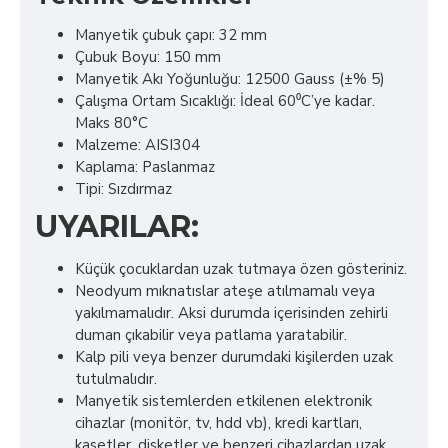
Manyetik çubuk çapı: 32 mm
Çubuk Boyu: 150 mm
Manyetik Akı Yoğunluğu: 12500 Gauss (±% 5)
Çalışma Ortam Sıcaklığı: İdeal 60⁰C’ye kadar.
Maks 80°C
Malzeme: AISI304
Kaplama: Paslanmaz
Tipi: Sızdırmaz
UYARILAR:
Küçük çocuklardan uzak tutmaya özen gösteriniz.
Neodyum mıknatıslar ateşe atılmamalı veya
yakılmamalıdır. Aksi durumda içerisinden zehirli
duman çıkabilir veya patlama yaratabilir.
Kalp pili veya benzer durumdaki kişilerden uzak
tutulmalıdır.
Manyetik sistemlerden etkilenen elektronik
cihazlar (monitör, tv, hdd vb), kredi kartları,
kasetler, disketler ve benzeri cihazlardan uzak