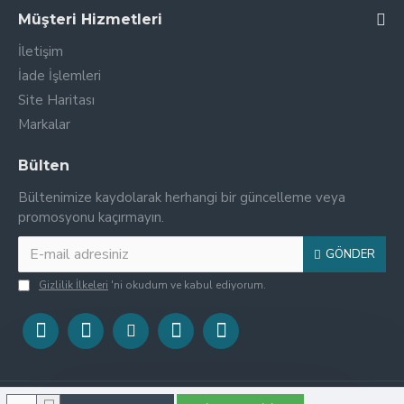
Müşteri Hizmetleri
İletişim
İade İşlemleri
Site Haritası
Markalar
Bülten
Bültenimize kaydolarak herhangi bir güncelleme veya
promosyonu kaçırmayın.
GÖNDER
Gizlilik İlkeleri
'ni okudum ve kabul ediyorum.