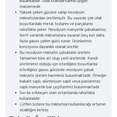
kullanılabilir. Gıda standartlarına uygun
malzemedir.
Yüksek çekim gücüne sahip neodyum
mıknatıslardan üretilmiştir. Bu sayede çok ufak
boyutlardaki metal tozlarını ve parçalarını
rahatlıkla çeker. Neodyum manyetik çubuklarımız,
ferrit-seramik mıknatıslara nazaran beş kat daha
fazla gauss çekim gücü sunar. Ürünlerimiz
korozyona dayanıklı olarak üretilir.
Bu neodyum mıknatıs çubukların üretimi
tamamen bize ait olup yerli üretimdir. Kendi
üretimimiz olduğu için istediğiniz boyutlarda
istediğiniz gauss gücünde neodyum çubuk
mıknatıs üretim hacmimiz bulunmaktadır. Örneğin
bakalit saplı, alüminyum saplı veya paslanmaz
saplı manyetik bar çeşitlerimiz bulunmaktadır.
Sıvı ile etkileşim olan ortamlarda rahatlıkla
kullanılabilir.
Lütfen bizlere bu mıknatısın kullanılacağı ortamın
sıcaklığını iletiniz.