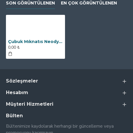
SON GÖRÜNTÜLENEN
EN ÇOK GÖRÜNTÜLENEN
Çubuk Mıknatıs Neodyum - 32x150 mm - Bombe Kafalı
0,00 ₺
Sözleşmeler
Hesabım
Müşteri Hizmetleri
Bülten
Bültenimize kaydolarak herhangi bir güncelleme veya
promosyonu kaçırmayın.