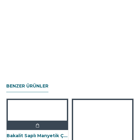
BENZER ÜRÜNLER
Manyetik Bar Mıknatıs - 25x200 mm - 12500 Gauss
0,00 ₺
Bakalit Saplı Manyetik Çubuk Mıknatıs - Ø25x140 mm - Yüksek Gauss Gücü