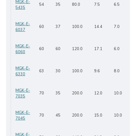
MGK-E-
54
35
80.0
7.5
6.5
5435
MGK-E-
60
37
100.0
14.4
7.0
6037
MGK-E-
60
60
120.0
17.1
6.0
6060
MGK-E-
63
30
100.0
9.6
8.0
6330
MGK-E-
70
35
200.0
12.0
10.0
7035
MGK-E-
70
45
200.0
15.0
10.0
7045
MGK-E-