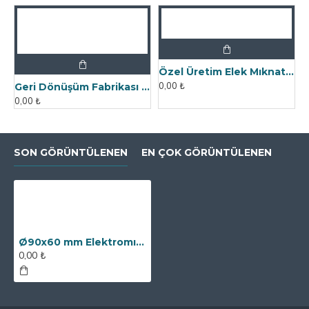
Özel Üretim Elek Mıknatıs - Un Fabrikasına
0,00 ₺
Geri Dönüşüm Fabrikası İçin Kolay Temizlenebilir Neodyum Elek Mıknatıs
0,00 ₺
SON GÖRÜNTÜLENEN
EN ÇOK GÖRÜNTÜLENEN
Ø90x60 mm Elektromıknatıs - 330 kg Çekim Gücü
0,00 ₺