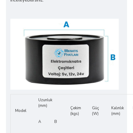
inceleyebilirsiniz.
Uzunluk
(mm)
Çekim
Güç
Kalınlık
Model
(kgs)
(W)
(mm)
A
B