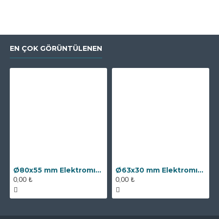
EN ÇOK GÖRÜNTÜLENEN
Ø80x55 mm Elektromıknatıs - 250 kg Çekim Gücü
Ø63x30 mm Elektromıknatıs - 100 kg Çekim Gücü
0,00 ₺
0,00 ₺