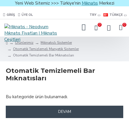
Yeni Web Sitemiz >>> Türkiye'nin
Mıknatıs
Merkezi
GIRIŞ
ÜYE OL
TRY
TÜRKÇE
0
0
Ürünlerimiz
Mıknatıslı Sistemler
Otomatik Temizlemeli Manyetik Sistemler
Otomatik Temizlemeli Bar Mıknatısları
Otomatik Temizlemeli Bar
Mıknatısları
Bu kategoride ürün bulunamadı.
DEVAM