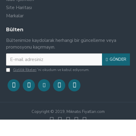
Site Haritası
Markalar
Bülten
Bültenimize kaydolarak herhangi bir güncelleme veya
promosyonu kaçırmayın.
GÖNDER
Gizlilik İlkeleri
'ni okudum ve kabul ediyorum.
Copyright © 2019, Mıknatıs Fiyatları.com