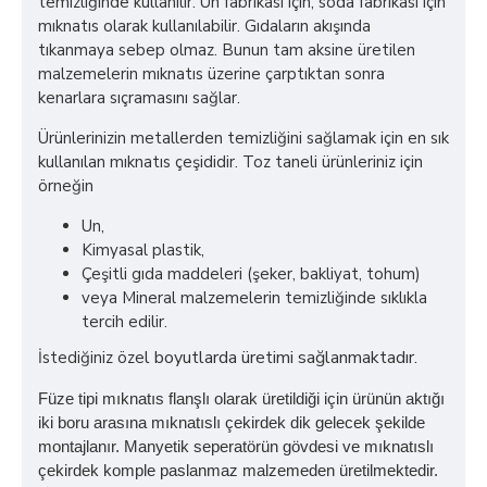
temizliğinde kullanılır. Un fabrikası için, soda fabrikası için
mıknatıs olarak kullanılabilir. Gıdaların akışında
tıkanmaya sebep olmaz. Bunun tam aksine üretilen
malzemelerin mıknatıs üzerine çarptıktan sonra
kenarlara sıçramasını sağlar.
Ürünlerinizin metallerden temizliğini sağlamak için en sık
kullanılan mıknatıs çeşididir. Toz taneli ürünleriniz için
örneğin
Un,
Kimyasal plastik,
Çeşitli gıda maddeleri (şeker, bakliyat, tohum)
veya Mineral malzemelerin temizliğinde sıklıkla
tercih edilir.
l boyutlarda üretimi sağlanmaktadır.
İstediğiniz öze
Füze tipi mıknatıs flanşlı olarak üretildiği için ürünün aktığı
iki boru arasına mıknatıslı çekirdek dik gelecek şekilde
montajlanır. Manyetik seperatörün gövdesi ve mıknatıslı
çekirdek komple paslanmaz malzemeden üretilmektedir.