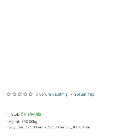
0 yorum yapılmış.
-
Yorum Yap
Stok:
ÖN SIPARIŞ
Ağırlık:
750.00kg
Boyutlar:
725.00mm x 725.00mm x 1,300.00mm