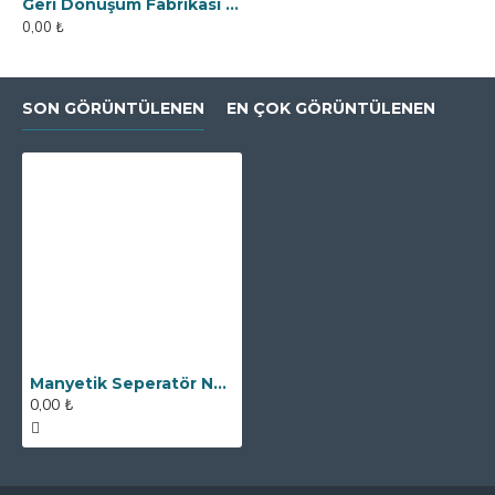
Geri Dönüşüm Fabrikası İçin Kolay Temizlenebilir Neodyum Elek Mıknatıs
0,00 ₺
SON GÖRÜNTÜLENEN
EN ÇOK GÖRÜNTÜLENEN
Manyetik Seperatör Neodyum Füze Mıknatıs - DN600 Giriş Çıkışlı
0,00 ₺