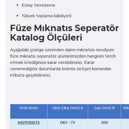
Kolay temizleme
Yüksek toplama kabiliyeti
Füze Mıknatıs Seperatör
Katalog Ölçüleri
Aşağıdaki çizelge üzerinden daimi mıknatıslı neodyum
füze mıknatıs seperatör ürünlerimizden hangisini tercih
etmek istediğinize karar verebilirsiniz. Karar
veremediğiniz durumlarda bizimle iletişim kısmından
irtibata geçebilirsiniz.
Ürün Kodu
Giriş-Çıkış (mm) A
Çap (mm) B
Yük
MGTF00075
D65 - 75
200