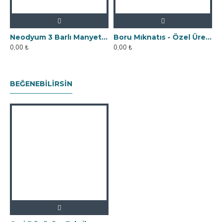
Neodyum 3 Barlı Manyetik Elek Mıknatıs Seperatör
Boru Mıknatıs - Özel Üretim Fişek Tipi
0,00 ₺
0,00 ₺
0
BEĞENEBILIRSIN