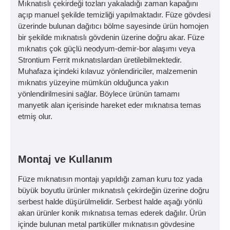
Mıknatıslı çekirdeği tozları yakaladığı zaman kapağını
açıp manuel şekilde temizliği yapılmaktadır. Füze gövdesi
üzerinde bulunan dağıtıcı bölme sayesinde ürün homojen
bir şekilde mıknatıslı gövdenin üzerine doğru akar. Füze
mıknatıs çok güçlü neodyum-demir-bor alaşımı veya
Strontium Ferrit mıknatıslardan üretilebilmektedir.
Muhafaza içindeki kılavuz yönlendiriciler, malzemenin
mıknatıs yüzeyine mümkün olduğunca yakın
yönlendirilmesini sağlar. Böylece ürünün tamamı
manyetik alan içerisinde hareket eder mıknatısa temas
etmiş olur.
Montaj ve Kullanım
Füze mıknatısın montajı yapıldığı zaman kuru toz yada
büyük boyutlu ürünler mıknatıslı çekirdeğin üzerine doğru
serbest halde düşürülmelidir. Serbest halde aşağı yönlü
akan ürünler konik mıknatısa temas ederek dağılır. Ürün
içinde bulunan metal partiküller mıknatısın gövdesine