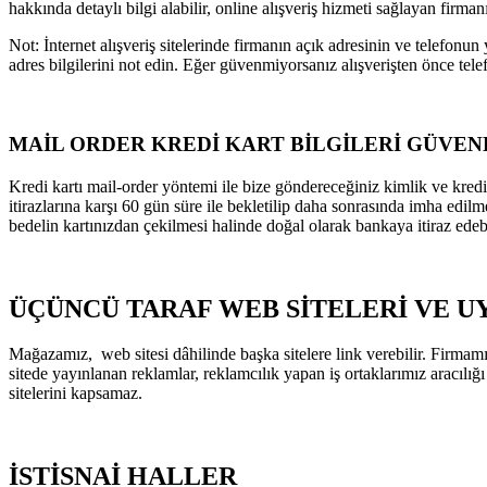
hakkında detaylı bilgi alabilir, online alışveriş hizmeti sağlayan firma
Not: İnternet alışveriş sitelerinde firmanın açık adresinin ve telefon
adres bilgilerini not edin. Eğer güvenmiyorsanız alışverişten önce telefo
MAİL ORDER KREDİ KART BİLGİLERİ GÜVEN
Kredi kartı mail-order yöntemi ile bize göndereceğiniz kimlik ve kredi 
itirazlarına karşı 60 gün süre ile bekletilip daha sonrasında imha edilm
bedelin kartınızdan çekilmesi halinde doğal olarak bankaya itiraz edeb
ÜÇÜNCÜ TARAF WEB SİTELERİ VE 
Mağazamız, web sitesi dâhilinde başka sitelere link verebilir. Firmamız
sitede yayınlanan reklamlar, reklamcılık yapan iş ortaklarımız aracılığı
sitelerini kapsamaz.
İSTİSNAİ HALLER