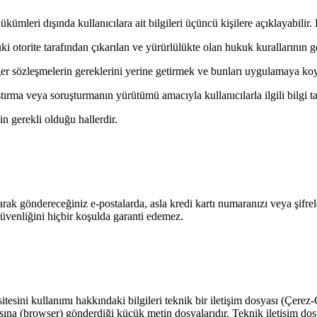
hükümleri dışında kullanıcılara ait bilgileri üçüncü kişilere açıklayabilir
torite tarafından çıkarılan ve yürürlülükte olan hukuk kurallarının g
ğer sözleşmelerin gereklerini yerine getirmek ve bunları uygulamaya k
aştırma veya soruşturmanın yürütümü amacıyla kullanıcılarla ilgili bilgi t
in gerekli olduğu hallerdir.
arak göndereceğiniz e-postalarda, asla kredi kartı numaranızı veya şifrel
 güvenliğini hiçbir koşulda garanti edemez.
tesini kullanımı hakkındaki bilgileri teknik bir iletişim dosyası (Çerez-
cısına (browser) gönderdiği küçük metin dosyalarıdır. Teknik iletişim dos