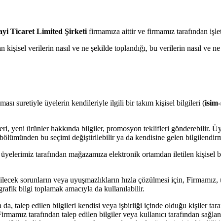
i Ticaret Limited Şirketi
firmamıza aittir ve firmamız tarafından işlet
n kişisel verilerin nasıl ve ne şekilde toplandığı, bu verilerin nasıl ve n
 suretiyle üyelerin kendileriyle ilgili bir takım kişisel bilgileri (
isim-
i, yeni ürünler hakkında bilgiler, promosyon teklifleri gönderebilir. Üy
 bölümünden bu seçimi değiştirilebilir ya da kendisine gelen bilgilendirme
yelerimiz tarafından mağazamıza elektronik ortamdan iletilen kişisel bil
kabilecek sorunların veya uyuşmazlıkların hızla çözülmesi için, Firmamız,
rafik bilgi toplamak amacıyla da kullanılabilir.
a, talep edilen bilgileri kendisi veya işbirliği içinde olduğu kişiler 
 Firmamız tarafından talep edilen bilgiler veya kullanıcı tarafından sağla