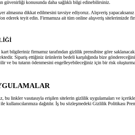
nın güvenirliği konusunda daha sağlıklı bilgi edinebilirsiniz.
un yer almasına dikkat edilmesini tavsiye ediyoruz. Alışveriş yapacaksanı
n ederek teyit edin. Firmamıza ait tüm online alışveriş sitelerimizde firm
LİĞİ
kart bilgileriniz firmamız tarafından gizlilik prensibine göre saklanacak
ektedir. Sipariş ettiğiniz ürünlerin bedeli karşılığında bize göndereceği
ilir ve bu tutarın ödenmesini engelleyebileceğiniz için bir risk oluştur
UYGULAMALAR
, bu linkler vasıtasıyla erişilen sitelerin gizlilik uygulamaları ve içer
 ile kullanıcılarımıza dağıtılır. İş bu sözleşmedeki Gizlilik Politikası P