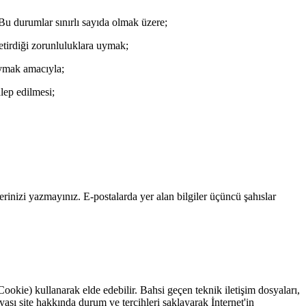
. Bu durumlar sınırlı sayıda olmak üzere;
etirdiği zorunluluklara uymak;
oymak amacıyla;
alep edilmesi;
erinizi yazmayınız. E-postalarda yer alan bilgiler üçüncü şahıslar
Cookie) kullanarak elde edebilir. Bahsi geçen teknik iletişim dosyaları,
yası site hakkında durum ve tercihleri saklayarak İnternet'in