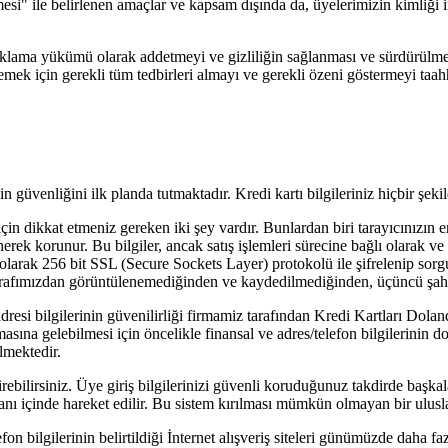
si" ile belirlenen amaçlar ve kapsam dışında da, üyelerimizin kimliği ifş
ır saklama yükümü olarak addetmeyi ve gizliliğin sağlanması ve sürdürülm
emek için gerekli tüm tedbirleri almayı ve gerekli özeni göstermeyi taah
nin güvenliğini ilk planda tutmaktadır. Kredi kartı bilgileriniz hiçbir ş
in dikkat etmeniz gereken iki şey vardır. Bunlardan biri tarayıcınızın en 
nerek korunur. Bu bilgiler, ancak satış işlemleri sürecine bağlı olarak ve 
ız olarak 256 bit SSL (Secure Sockets Layer) protokolü ile şifrelenip sorgu
gi tarafımızdan görüntülenemediğinden ve kaydedilmediğinden, üçüncü şahıs
 adresi bilgilerinin güvenilirliği firmamiz tarafından Kredi Kartları Dolan
şamasına gelebilmesi için öncelikle finansal ve adres/telefon bilgilerinin
ilmektedir.
irebilirsiniz. Üye giriş bilgilerinizi güvenli koruduğunuz takdirde başkal
anı içinde hareket edilir. Bu sistem kırılması mümkün olmayan bir uluslar
efon bilgilerinin belirtildiği İnternet alışveriş siteleri günümüzde daha f