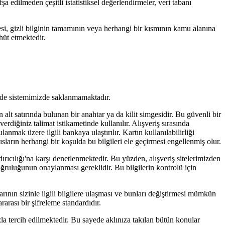
a edilmeden çeşitli istatistiksel değerlendirmeler, veri tabanı
esi, gizli bilginin tamamının veya herhangi bir kısmının kamu alanına
hüt etmektedir.
ekilde sistemimizde saklanmamaktadır.
alt satırında bulunan bir anahtar ya da kilit simgesidir. Bu güvenli bir
verdiğiniz talimat istikametinde kullanılır. Alışveriş sırasında
lanmak üzere ilgili bankaya ulaştırılır. Kartın kullanılabilirliği
ların herhangi bir koşulda bu bilgileri ele geçirmesi engellenmiş olur.
dırıcılığı'na karşı denetlenmektedir. Bu yüzden, alışveriş sitelerimizden
 doğruluğunun onaylanması gereklidir. Bu bilgilerin kontrolü için
arının sizinle ilgili bilgilere ulaşması ve bunları değiştirmesi mümkün
arası bir şifreleme standardıdır.
azla tercih edilmektedir. Bu sayede aklınıza takılan bütün konular