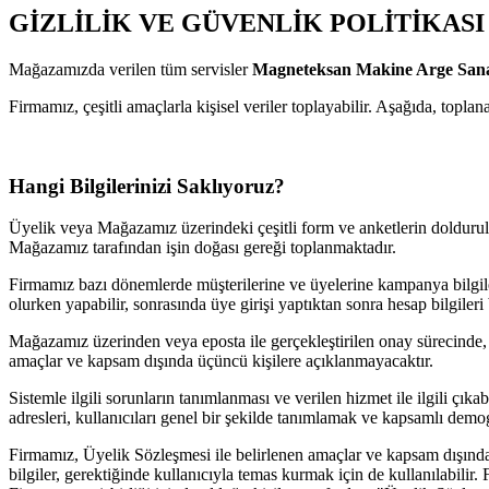
GİZLİLİK VE GÜVENLİK POLİTİKASI
Mağazamızda verilen tüm servisler
Magneteksan Makine Arge Sanay
Firmamız, çeşitli amaçlarla kişisel veriler toplayabilir. Aşağıda, toplana
Hangi Bilgilerinizi Saklıyoruz?
Üyelik veya Mağazamız üzerindeki çeşitli form ve anketlerin doldurulması
Mağazamız tarafından işin doğası gereği toplanmaktadır.
Firmamız bazı dönemlerde müşterilerine ve üyelerine kampanya bilgiler
olurken yapabilir, sonrasında üye girişi yaptıktan sonra hesap bilgileri
Mağazamız üzerinden veya eposta ile gerçekleştirilen onay sürecinde, ü
amaçlar ve kapsam dışında üçüncü kişilere açıklanmayacaktır.
Sistemle ilgili sorunların tanımlanması ve verilen hizmet ile ilgili çı
adresleri, kullanıcıları genel bir şekilde tanımlamak ve kapsamlı demog
Firmamız, Üyelik Sözleşmesi ile belirlenen amaçlar ve kapsam dışında d
bilgiler, gerektiğinde kullanıcıyla temas kurmak için de kullanılabilir.