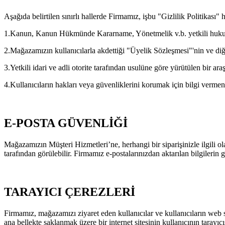
Aşağıda belirtilen sınırlı hallerde Firmamız, işbu "Gizlilik Politikası" 
1.Kanun, Kanun Hükmünde Kararname, Yönetmelik v.b. yetkili hukuki o
2.Mağazamızın kullanıcılarla akdettiği "Üyelik Sözleşmesi"'nin ve di
3.Yetkili idari ve adli otorite tarafından usulüne göre yürütülen bir ar
4.Kullanıcıların hakları veya güvenliklerini korumak için bilgi vermen
E-POSTA GÜVENLİĞİ
Mağazamızın Müşteri Hizmetleri’ne, herhangi bir siparişinizle ilgili ol
tarafından görülebilir. Firmamız e-postalarınızdan aktarılan bilgilerin
TARAYICI ÇEREZLERİ
Firmamız, mağazamızı ziyaret eden kullanıcılar ve kullanıcıların web si
ana bellekte saklanmak üzere bir internet sitesinin kullanıcının tarayı