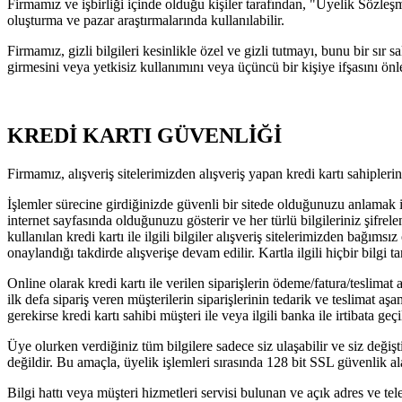
Firmamız ve işbirliği içinde olduğu kişiler tarafından, "Üyelik Sözleşme
oluşturma ve pazar araştırmalarında kullanılabilir.
Firmamız, gizli bilgileri kesinlikle özel ve gizli tutmayı, bunu bir s
girmesini veya yetkisiz kullanımını veya üçüncü bir kişiye ifşasını önl
KREDİ KARTI GÜVENLİĞİ
Firmamız, alışveriş sitelerimizden alışveriş yapan kredi kartı sahipleri
İşlemler sürecine girdiğinizde güvenli bir sitede olduğunuzu anlamak iç
internet sayfasında olduğunuzu gösterir ve her türlü bilgileriniz şifrele
kullanılan kredi kartı ile ilgili bilgiler alışveriş sitelerimizden bağıms
onaylandığı takdirde alışverişe devam edilir. Kartla ilgili hiçbir bil
Online olarak kredi kartı ile verilen siparişlerin ödeme/fatura/teslimat
ilk defa sipariş veren müşterilerin siparişlerinin tedarik ve teslimat a
gerekirse kredi kartı sahibi müşteri ile veya ilgili banka ile irtibata geç
Üye olurken verdiğiniz tüm bilgilere sadece siz ulaşabilir ve siz değişt
değildir. Bu amaçla, üyelik işlemleri sırasında 128 bit SSL güvenlik al
Bilgi hattı veya müşteri hizmetleri servisi bulunan ve açık adres ve tel