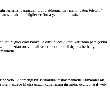
z alışverişinizi yapmadan ürünü aldığınız mağazanın bütün telefon /
amıza dair tüm bilgiler ve firma yeri belirtilmiştir.
tır. Bu bilgiler olası banka ile oluşubilecek kredi kartından para çekim
niz tarafınızdan onaylı mail-order formu bedeli dışında herhangi bir
mamaktadır.
iklerine yönelik herhangi bir sorumluluk taşımamaktadır. Firmamıza ait
rensipleri, sadece Mağazamızın kullanımına ilişkindir, üçüncü taraf web