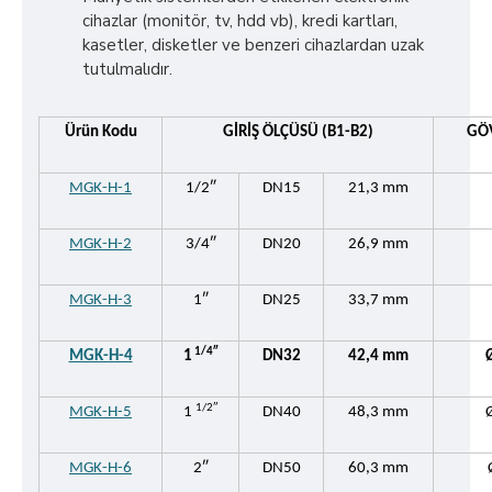
cihazlar (monitör, tv, hdd vb), kredi kartları,
kasetler, disketler ve benzeri cihazlardan uzak
tutulmalıdır.
Ürün Kodu
GİRİŞ ÖLÇÜSÜ (B1-B2)
GÖV
MGK-H-1
1/2″
DN15
21,3 mm
MGK-H-2
3/4″
DN20
26,9 mm
MGK-H-3
1″
DN25
33,7 mm
1/4″
MGK-H-4
1
DN32
42,4 mm
1/2″
MGK-H-5
1
DN40
48,3 mm
MGK-H-6
2″
DN50
60,3 mm