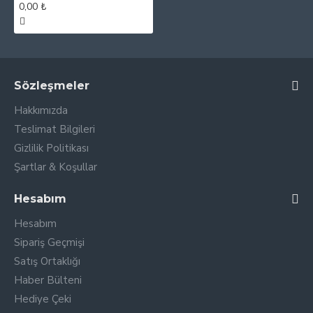
0,00 ₺
Sözleşmeler
Hakkımızda
Teslimat Bilgileri
Gizlilik Politikası
Şartlar & Koşullar
Hesabım
Hesabım
Sipariş Geçmişi
Satış Ortaklığı
Haber Bülteni
Hediye Çeki