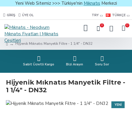
Yeni Web Sitemiz >>> Türkiye'nin
Mıknatıs
Merkezi
GIRIŞ
ÜYE OL
TRY
TÜRKÇE
0
0
Hijyenik Mıknatıs Manyetik Filtre - 1 1/4″ - DN32
Sabit Ücretli Kargo
Bizi Arayın
Soru Sor
Hijyenik Mıknatıs Manyetik Filtre -
1 1/4″ - DN32
YENI