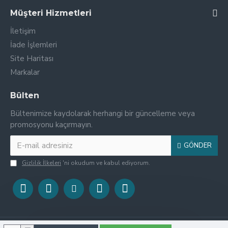
Müşteri Hizmetleri
İletişim
İade İşlemleri
Site Haritası
Markalar
Bülten
Bültenimize kaydolarak herhangi bir güncelleme veya
promosyonu kaçırmayın.
GÖNDER
Gizlilik İlkeleri
'ni okudum ve kabul ediyorum.