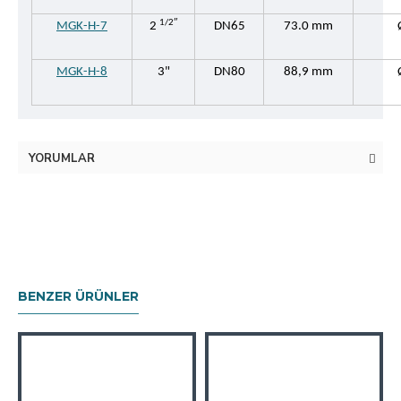
1/2″
MGK-H-7
2
DN65
73.0 mm
MGK-H-8
3"
DN80
88,9 mm
YORUMLAR
BENZER ÜRÜNLER