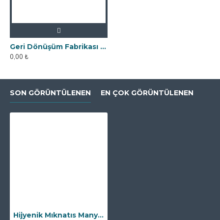
Geri Dönüşüm Fabrikası İçin Kolay Temizlenebilir Neodyum Elek Mıknatıs
0,00 ₺
SON GÖRÜNTÜLENEN
EN ÇOK GÖRÜNTÜLENEN
Hijyenik Mıknatıs Manyetik Filtre - 1 1/4″ - DN32