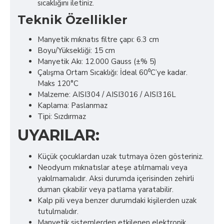
sıcaklığını iletiniz.
Teknik Özellikler
Manyetik mıknatıs filtre çapı: 6.3 cm
Boyu/Yüksekliği: 15 cm
Manyetik Akı: 12.000 Gauss (±% 5)
Çalışma Ortam Sıcaklığı: İdeal 60⁰C’ye kadar.
Maks 120°C
Malzeme: AISI304 / AISI3016 / AISI316L
Kaplama: Paslanmaz
Tipi: Sızdırmaz
UYARILAR:
Küçük çocuklardan uzak tutmaya özen gösteriniz.
Neodyum mıknatıslar ateşe atılmamalı veya
yakılmamalıdır. Aksi durumda içerisinden zehirli
duman çıkabilir veya patlama yaratabilir.
Kalp pili veya benzer durumdaki kişilerden uzak
tutulmalıdır.
Manyetik sistemlerden etkilenen elektronik