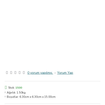
0 yorum yapılmış.
-
Yorum Yap
Stok:
1500
Ağırlık:
1.50kg
Boyutlar:
6.30cm x 6.30cm x 15.00cm