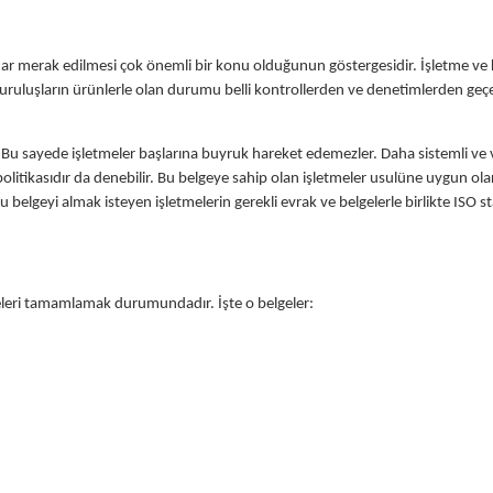
kadar merak edilmesi çok önemli bir konu olduğunun göstergesidir. İşletme ve
ya kuruluşların ürünlerle olan durumu belli kontrollerden ve denetimlerden ge
 Bu sayede işletmeler başlarına buyruk hareket edemezler. Daha sistemli ve 
olitikasıdır da denebilir. Bu belgeye sahip olan işletmeler usulüne uygun ola
 belgeyi almak isteyen işletmelerin gerekli evrak ve belgelerle birlikte ISO 
eleri tamamlamak durumundadır. İşte o belgeler: