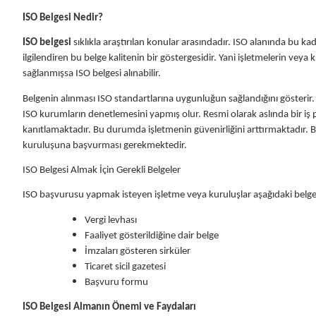
ISO Belgesi Nedir?
ISO belgesi
sıklıkla araştırılan konular arasındadır. ISO alanında bu 
ilgilendiren bu belge kalitenin bir göstergesidir. Yani işletmelerin ve
sağlanmışsa ISO belgesi alınabilir.
Belgenin alınması ISO standartlarına uygunluğun sağlandığını gösterir.
ISO kurumların denetlemesini yapmış olur. Resmi olarak aslında bir iş p
kanıtlamaktadır. Bu durumda işletmenin güvenirliğini arttırmaktadır. Bu
kuruluşuna başvurması gerekmektedir.
ISO Belgesi Almak İçin Gerekli Belgeler
ISO başvurusu yapmak isteyen işletme veya kuruluşlar aşağıdaki belg
Vergi levhası
Faaliyet gösterildiğine dair belge
İmzaları gösteren sirküler
Ticaret sicil gazetesi
Başvuru formu
ISO Belgesi Almanın Önemi ve Faydaları