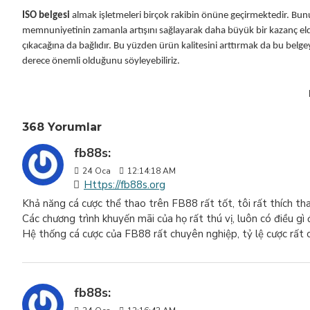
ISO belgesi
almak işletmeleri birçok rakibin önüne geçirmektedir. Bun
memnuniyetinin zamanla artışını sağlayarak daha büyük bir kazanç eld
çıkacağına da bağlıdır. Bu yüzden ürün kalitesini arttırmak da bu belg
derece önemli olduğunu söyleyebiliriz.
368 Yorumlar
fb88s:
24
Oca
12:14:18 AM
Https://fb88s.org
Khả năng cá cược thể thao trên FB88 rất tốt, tôi rất thích tha
Các chương trình khuyến mãi của họ rất thú vị, luôn có điều gì 
Hệ thống cá cược của FB88 rất chuyên nghiệp, tỷ lệ cược rất 
fb88s: