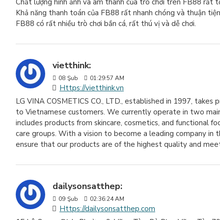
Chất lượng hình ảnh và âm thanh của trò chơi trên FB88 rất tốt
Khả năng thanh toán của FB88 rất nhanh chóng và thuận tiện
FB88 có rất nhiều trò chơi bắn cá, rất thú vị và dễ chơi.
vietthink:
08
Şub
01:29:57 AM
Https://vietthink.vn
LG VINA COSMETICS CO., LTD., established in 1997, takes p
to Vietnamese customers. We currently operate in two mai
includes products from skincare, cosmetics, and functional 
care groups. With a vision to become a leading company in 
ensure that our products are of the highest quality and me
dailysonsatthep:
09
Şub
02:36:24 AM
Https://dailysonsatthep.com