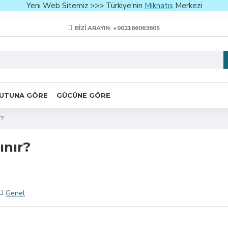
Yeni Web Sitemiz >>> Türkiye'nin
Mıknatıs
Merkezi
BIZI ARAYIN: +902166063605
UTUNA GÖRE
GÜCÜNE GÖRE
r?
ınır?
Genel