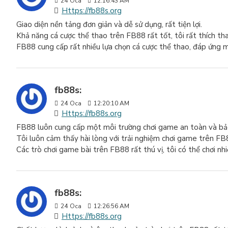
24
Oca
12:16:43 AM
Https://fb88s.org
Giao diện nền tảng đơn giản và dễ sử dụng, rất tiện lợi.
Khả năng cá cược thể thao trên FB88 rất tốt, tôi rất thích tha
FB88 cung cấp rất nhiều lựa chọn cá cược thể thao, đáp ứng mọ
fb88s:
24
Oca
12:20:10 AM
Https://fb88s.org
FB88 luôn cung cấp một môi trường chơi game an toàn và bả
Tôi luôn cảm thấy hài lòng với trải nghiệm chơi game trên FB
Các trò chơi game bài trên FB88 rất thú vị, tôi có thể chơi nh
fb88s:
24
Oca
12:26:56 AM
Https://fb88s.org