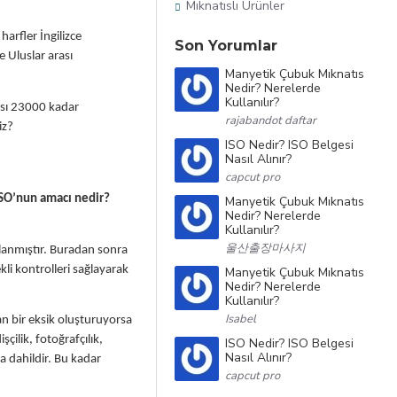
Mıknatıslı Ürünler
harfler İngilizce
Son Yorumlar
e Uluslar arası
Manyetik Çubuk Mıknatıs
Nedir? Nerelerde
Kullanılır?
ası 23000 kadar
rajabandot daftar
iz?
ISO Nedir? ISO Belgesi
Nasıl Alınır?
capcut pro
SO’nun amacı nedir?
Manyetik Çubuk Mıknatıs
Nedir? Nerelerde
Kullanılır?
울산출장마사지
lanmıştır. Buradan sonra
kli kontrolleri sağlayarak
Manyetik Çubuk Mıknatıs
Nedir? Nerelerde
Kullanılır?
Isabel
an bir eksik oluşturuyorsa
çilik, fotoğrafçılık,
ISO Nedir? ISO Belgesi
Nasıl Alınır?
a dahildir. Bu kadar
capcut pro