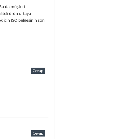
 Bu da müşteri
iteli ürün ortaya
k için ISO belgesinin son
Cevap
Cevap