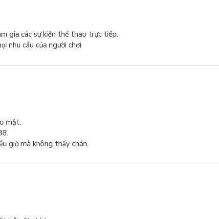
m gia các sự kiện thể thao trực tiếp.
i nhu cầu của người chơi.
o mật.
88.
iều giờ mà không thấy chán.