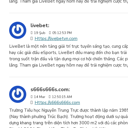
lắng. Tham gia LiveBet ngay hôm nay để trải nghiệm cược trực
livebet:
19
Şub
05:12:53 PM
Https://livebetvn.com
LiveBet là một nền tảng giải trí trực tuyến sáng tạo, cung cấ
hay các giải đấu eSports, LiveBet đều mang đến cho bạn trải 
trong suốt trận đấu và tận dụng mọi cơ hội chiến thắng. Các
lắng. Tham gia LiveBet ngay hôm nay để trải nghiệm cược trực
s666s666s.com:
14
Mar
12:50:15 AM
Https://s666s666s.com
Trường Tiểu học Nguyễn Trung Trực được thành lập năm 1985
(Nay thành phường Trúc Bạch). Trường hoạt động dưới sự qu
dựng khang trang trên diện tích hơn 3000 m2 với đủ các phòng 