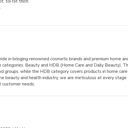
, tôi rất thích.
.
ride in bringing renowned cosmetic brands and premium home and
n categories: Beauty and HDB (Home Care and Daily Beauty). T
food groups, while the HDB category covers products in home care
the beauty and health industry, we are meticulous at every sta
et customer needs.