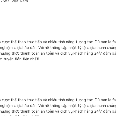
92683, Việt Nam
p cược thể thao trực tiếp và nhiều tính năng tương tác. Dù bạn là f
nghiệm cược hấp dẫn. Với hệ thống cập nhật tỷ lệ cược nhanh chón
 phương thức thanh toán an toàn và dịch vụ khách hàng 24/7 đảm b
 tuyến tiên tiến nhất!
p cược thể thao trực tiếp và nhiều tính năng tương tác. Dù bạn là f
nghiệm cược hấp dẫn. Với hệ thống cập nhật tỷ lệ cược nhanh chón
 phương thức thanh toán an toàn và dịch vụ khách hàng 24/7 đảm b