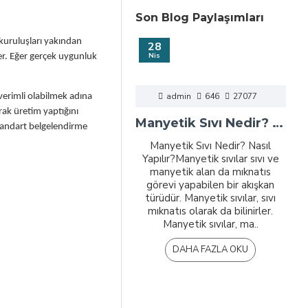
Son Blog Paylaşımları
 kuruluşları yakından
28
Nis
çer. Eğer gerçek uygunluk
admin
646
27077
verimli olabilmek adına
rak üretim yaptığını
Manyetik Sıvı Nedir? Nasıl Yapılır?
standart belgelendirme
Manyetik Sıvı Nedir? Nasıl
Yapılır?Manyetik sıvılar sıvı ve
manyetik alan da mıknatıs
görevi yapabilen bir akışkan
türüdür. Manyetik sıvılar, sıvı
mıknatıs olarak da bilinirler.
Manyetik sıvılar, ma..
DAHA FAZLA OKU