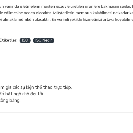
un yanında işletmelerin müşteri gözüyle üretilen ürünlere bakmasını sağlar.
e edilmesine neden olacaktır. Müşterilerin memnun kalabilmesi ne kadar kal
eyi almakla mümkün olacaktır. En verimli şekilde hizmetinizi ortaya koyabilme
Etiketler:
ISO
ISO Nedir
m gia các sự kiện thể thao trực tiếp.
đó bất ngờ chờ đợi tôi.
công bằng.