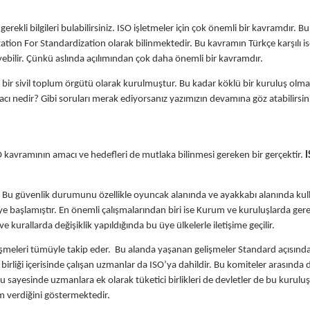
gerekli bilgileri bulabilirsiniz. ISO işletmeler için çok önemli bir kavramdır. Bu 
ation For Standardization olarak bilinmektedir. Bu kavramın Türkçe karşılı is
ebilir. Çünkü aslında açılımından çok daha önemli bir kavramdır.
 bir sivil toplum örgütü olarak kurulmuştur. Bu kadar köklü bir kuruluş olm
acı nedir? Gibi soruları merak ediyorsanız yazımızın devamına göz atabilirsin
 kavramının amacı ve hedefleri de mutlaka bilinmesi gereken bir gerçektir.
I
. Bu güvenlik durumunu özellikle oyuncak alanında ve ayakkabı alanında kul
ye başlamıştır. En önemli çalışmalarından biri ise Kurum ve kuruluşlarda gere
 kurallarda değişiklik yapıldığında bu üye ülkelerle iletişime geçilir.
elişmeleri tümüyle takip eder. Bu alanda yaşanan gelişmeler Standard açısınd
irliği içerisinde çalışan uzmanlar da ISO’ya dahildir. Bu komiteler arasında diş
u sayesinde uzmanlara ek olarak tüketici birlikleri de devletler de bu kuruluş
m verdiğini göstermektedir.