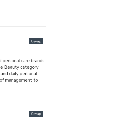
Cevap
 personal care brands
he Beauty category
 and daily personal
ge of management to
Cevap