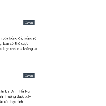
Cevap
an của bóng đá, bóng rổ
g, bạn có thể cược
ảo bạn chơi mà không lo
Cevap
ận Ba Đình, Hà Nội
nh. Trường được xây
í của học sinh.