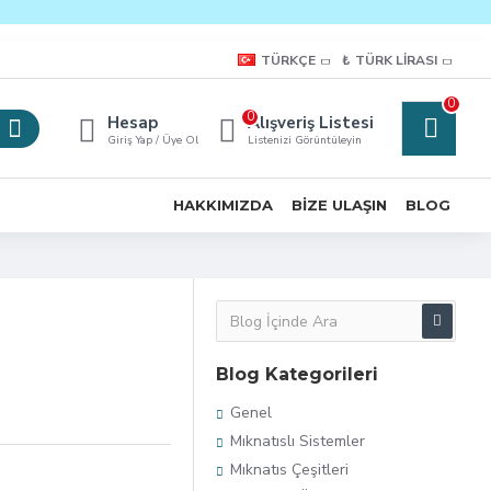
TÜRKÇE
₺
TÜRK LIRASI
0
0
Hesap
Alışveriş Listesi
Giriş Yap / Üye Ol
Listenizi Görüntüleyin
HAKKIMIZDA
BIZE ULAŞIN
BLOG
Blog Kategorileri
Genel
Mıknatıslı Sistemler
Mıknatıs Çeşitleri