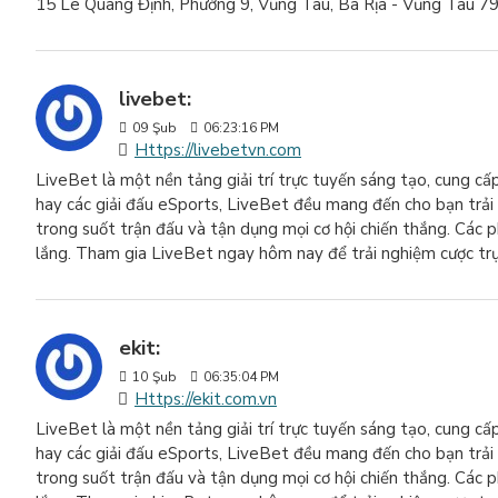
15 Lê Quang Định, Phường 9, Vũng Tàu, Bà Rịa - Vũng Tàu 7
livebet:
09
Şub
06:23:16 PM
Https://livebetvn.com
LiveBet là một nền tảng giải trí trực tuyến sáng tạo, cung cấ
hay các giải đấu eSports, LiveBet đều mang đến cho bạn trải 
trong suốt trận đấu và tận dụng mọi cơ hội chiến thắng. Các
lắng. Tham gia LiveBet ngay hôm nay để trải nghiệm cược trực
ekit:
10
Şub
06:35:04 PM
Https://ekit.com.vn
LiveBet là một nền tảng giải trí trực tuyến sáng tạo, cung cấ
hay các giải đấu eSports, LiveBet đều mang đến cho bạn trải 
trong suốt trận đấu và tận dụng mọi cơ hội chiến thắng. Các