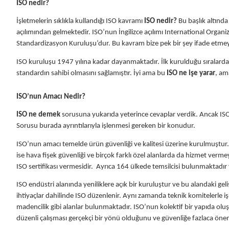
ISO nedir?
İşletmelerin sıklıkla kullandığı ISO kavramı
ISO nedir?
Bu başlık altında 
açılımından gelmektedir. ISO’nun İngilizce açılımı International Organiz
Standardizasyon Kuruluşu’dur. Bu kavram bize pek bir şey ifade etmey
ISO kuruluşu 1947 yılına kadar dayanmaktadır. İlk kurulduğu sıralarda
standardın sahibi olmasını sağlamıştır. İyi ama bu
ISO ne işe yarar
, am
ISO’nun Amacı Nedir?
ISO ne demek
sorusuna yukarıda yeterince cevaplar verdik. Ancak ISO
Sorusu burada ayrıntılarıyla işlenmesi gereken bir konudur.
ISO’nun amacı temelde ürün güvenliği ve kalitesi üzerine kurulmuştur
ise hava fişek güvenliği ve birçok farklı özel alanlarda da hizmet verme
ISO sertifikası vermesidir. Ayrıca 164 ülkede temsilcisi bulunmaktadır ve
ISO endüstri alanında yeniliklere açık bir kuruluştur ve bu alandaki g
ihtiyaçlar dahilinde ISO düzenlenir. Aynı zamanda teknik komitelerle iş b
madencilik gibi alanlar bulunmaktadır. ISO’nun kolektif bir yapıda oluş
düzenli çalışması gerçekçi bir yönü olduğunu ve güvenliğe fazlaca öne