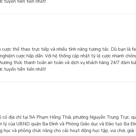
 tuyến tiên tiến nhất!
p cược thể thao trực tiếp và nhiều tính năng tương tác. Dù bạn là f
nghiệm cược hấp dẫn. Với hệ thống cập nhật tỷ lệ cược nhanh chón
 phương thức thanh toán an toàn và dịch vụ khách hàng 24/7 đảm b
 tuyến tiên tiến nhất!
 có địa chỉ tại 9A Phạm Hồng Thái, phường Nguyễn Trung Trực, qu
ản lý của UBND quận Ba Đình và Phòng Giáo dục và Đào tạo Ba Đì
học và phòng chức năng cho các hoạt động học tập, vui chơi, giải tr