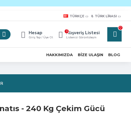
TÜRKÇE
₺
TÜRK LIRASI
0
0
Hesap
Alışveriş Listesi
Giriş Yap / Üye Ol
Listenizi Görüntüleyin
HAKKIMIZDA
BIZE ULAŞIN
BLOG
OR
atıs - 240 Kg Çekim Gücü