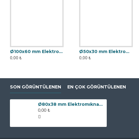
Ø100x60 mm Elektromıknatıs - Yüksek Güçlü, Su Geçirmez
Ø50x30 mm Elektromıknatıs - Yüksek Güçlü, Su Geçirmez
0,00 ₺
0,00 ₺
SON GÖRÜNTÜLENEN
EN ÇOK GÖRÜNTÜLENEN
Ø80x38 mm Elektromıknatıs - 240 kg Çekim Gücü
0,00 ₺