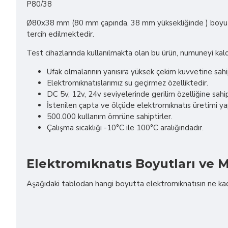
P80/38
Ø80x38 mm (80 mm çapında, 38 mm yüksekliğinde ) boyutu
tercih edilmektedir.
Test cihazlarında kullanılmakta olan bu ürün, numuneyi kaldı
Ufak olmalarının yanısıra yüksek çekim kuvvetine sahip
Elektromıknatıslarımız su geçirmez özelliktedir.
DC 5v, 12v, 24v seviyelerinde gerilim özelliğine sahip
İstenilen çapta ve ölçüde elektromıknatıs üretimi y
500.000 kullanım ömrüne sahiptirler.
Çalışma sıcaklığı -10°C ile 100°C aralığındadır.
Elektromıknatıs Boyutları ve M
Aşağıdaki tablodan hangi boyutta elektromıknatısın ne kadar 