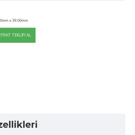
00mm x 38.00mm
FIYAT TEKLIFI AL
llikleri