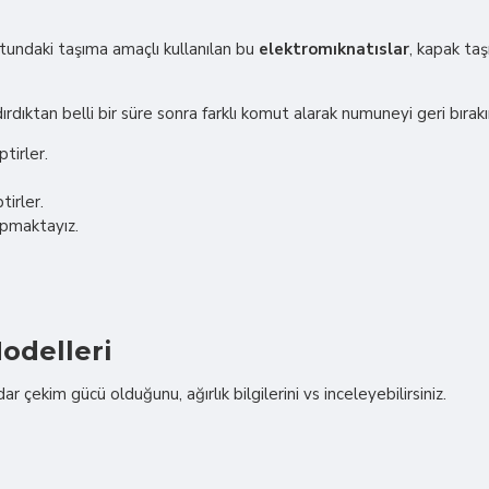
ndaki taşıma amaçlı kullanılan bu
elektromıknatıslar
, kapak taş
rdıktan belli bir süre sonra farklı komut alarak numuneyi geri bırakı
tirler.
tirler.
apmaktayız.
odelleri
çekim gücü olduğunu, ağırlık bilgilerini vs inceleyebilirsiniz.