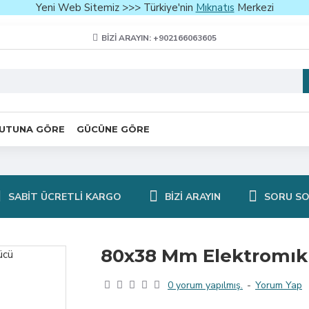
Yeni Web Sitemiz >>> Türkiye'nin
Mıknatıs
Merkezi
BIZI ARAYIN: +902166063605
UTUNA GÖRE
GÜCÜNE GÖRE
SABIT ÜCRETLI KARGO
BIZI ARAYIN
SORU S
80x38 Mm Elektromıkn
0 yorum yapılmış.
-
Yorum Yap