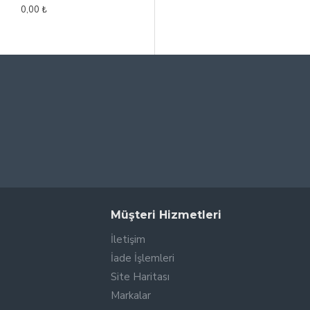
0,00 ₺
0,00 ₺
Müşteri Hizmetleri
İletişim
İade İşlemleri
Site Haritası
Markalar