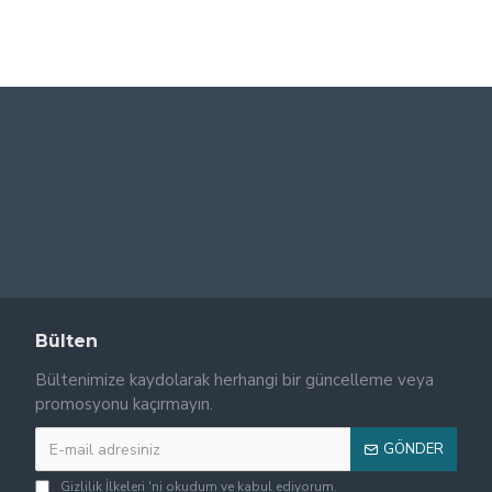
Bülten
Bültenimize kaydolarak herhangi bir güncelleme veya
promosyonu kaçırmayın.
GÖNDER
Gizlilik İlkeleri
'ni okudum ve kabul ediyorum.