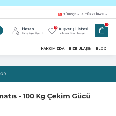
TÜRKÇE
₺
TÜRK LIRASI
0
0
Hesap
Alışveriş Listesi
Giriş Yap / Üye Ol
Listenizi Görüntüleyin
HAKKIMIZDA
BIZE ULAŞIN
BLOG
SOR
atıs - 100 Kg Çekim Gücü