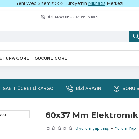
Yeni Web Sitemiz >>> Türkiye'nin
Mıknatıs
Merkezi
BIZI ARAYIN: +902166063605
UTUNA GÖRE
GÜCÜNE GÖRE
SABIT ÜCRETLI KARGO
BIZI ARAYIN
SORU 
60x37 Mm Elektromıkn
0 yorum yapılmış.
-
Yorum Yap