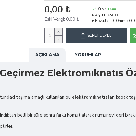
0,00 ₺
Stok:
1500
Ağırlık:
650.00g
Eski Vergi:
0,00 ₺
Boyutlar:
0.00mm x 60
SEPETE EKLE
AÇIKLAMA
YORUMLAR
eçirmez Elektromıknatıs Öze
ndaki taşıma amaçlı kullanılan bu
elektromıknatıslar
, kapak taş
rdıktan belli bir süre sonra farklı komut alarak numuneyi geri bırakı
tirler.