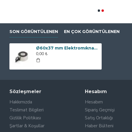
0,00 ₺
0,00 ₺
SON GÖRÜNTÜLENEN
EN ÇOK GÖRÜNTÜLENEN
Ø60x37 mm Elektromıknatıs - 100 kg Çekim Gücü
0,00 ₺
Sözleşmeler
Hesabım
Hakkımızda
Hesabım
Teslimat Bilgileri
Sipariş Geçmişi
Gizlilik Politikası
Satış Ortaklığı
Şartlar & Koşullar
Haber Bülteni