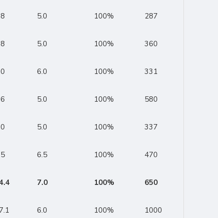
.8
5.0
100%
287
.8
5.0
100%
360
.0
6.0
100%
331
.6
5.0
100%
580
.0
5.0
100%
337
.5
6.5
100%
470
4.4
7.0
100%
650
7.1
6.0
100%
1000