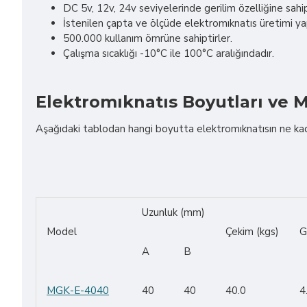
DC 5v, 12v, 24v seviyelerinde gerilim özelliğine sahip
İstenilen çapta ve ölçüde elektromıknatıs üretimi y
500.000 kullanım ömrüne sahiptirler.
Çalışma sıcaklığı -10°C ile 100°C aralığındadır.
Elektromıknatıs Boyutları ve M
Aşağıdaki tablodan hangi boyutta elektromıknatısın ne kadar 
Uzunluk (mm)
Model
Çekim (kgs)
G
A
B
MGK-E-4040
40
40
40.0
4