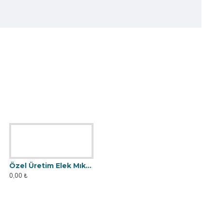
Özel Üretim Elek Mıknatıs - Un Fabrikasına
0,00 ₺