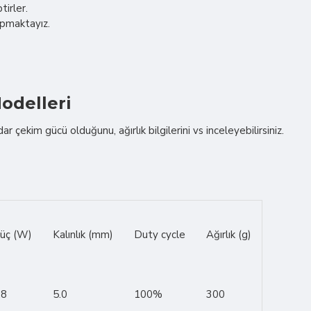
tirler.
apmaktayız.
odelleri
çekim gücü olduğunu, ağırlık bilgilerini vs inceleyebilirsiniz.
üç (W)
Kalınlık (mm)
Duty cycle
Ağırlık (g)
.8
5.0
100%
300