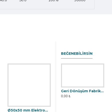
40.0
50.0
100%
38000
BEĞENEBILIRSIN
Ø50x50 mm Elektromıknatıs - Yüksek Güçlü, Su Geçirmez
Geri Dönüşüm Fabrikası İçin Kolay Temizlenebilir Neodyum Elek Mıknatıs