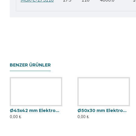
MGK-E-275110
275
110
4000.0
1
BENZER ÜRÜNLER
Ø45x42 mm Elektromıknatıs - Yüksek Güçlü, Su Geçirmez
Ø50x30 mm Elektromıknatıs - Yüksek Güçlü, Su Geçirmez