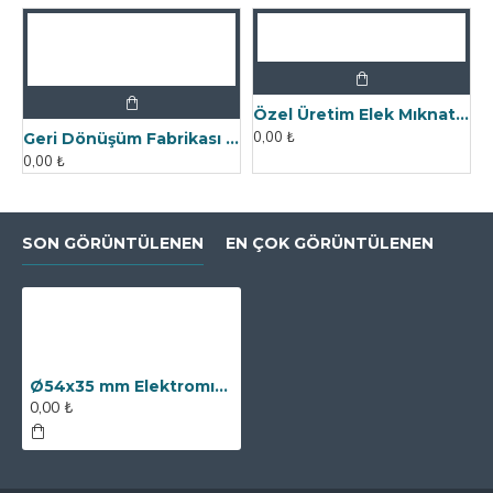
Özel Üretim Elek Mıknatıs - Un Fabrikasına
0,00 ₺
Geri Dönüşüm Fabrikası İçin Kolay Temizlenebilir Neodyum Elek Mıknatıs
0,00 ₺
SON GÖRÜNTÜLENEN
EN ÇOK GÖRÜNTÜLENEN
Ø54x35 mm Elektromıknatıs - Yüksek Güçlü, Su Geçirmez
0,00 ₺