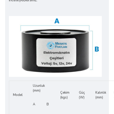
inceleyebilirsiniz.
Uzunluk
(mm)
Çekim
Güç
Kalınlık
Model
(kgs)
(W)
(mm)
A
B