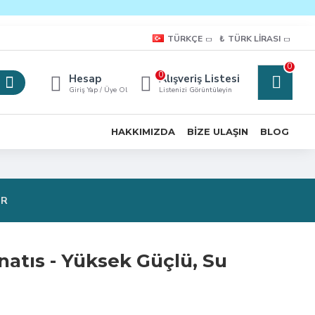
TÜRKÇE
₺
TÜRK LIRASI
0
0
Hesap
Alışveriş Listesi
Giriş Yap / Üye Ol
Listenizi Görüntüleyin
HAKKIMIZDA
BIZE ULAŞIN
BLOG
OR
atıs - Yüksek Güçlü, Su