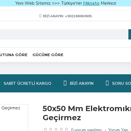
Yeni Web Sitemiz >>> Türkiye'nin
Mıknatıs
Merkezi
BIZI ARAYIN: +902166063605
UTUNA GÖRE
GÜCÜNE GÖRE
SABIT ÜCRETLI KARGO
BIZI ARAYIN
SORU S
50x50 Mm Elektromıkn
Geçirmez
0 yorum yapılmış.
-
Yorum Yap