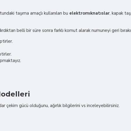
ndaki taşıma amaçlı kullanılan bu
elektromıknatıslar
, kapak taş
rdıktan belli bir süre sonra farklı komut alarak numuneyi geri bırakı
tirler.
tirler.
apmaktayız.
odelleri
çekim gücü olduğunu, ağırlık bilgilerini vs inceleyebilirsiniz.