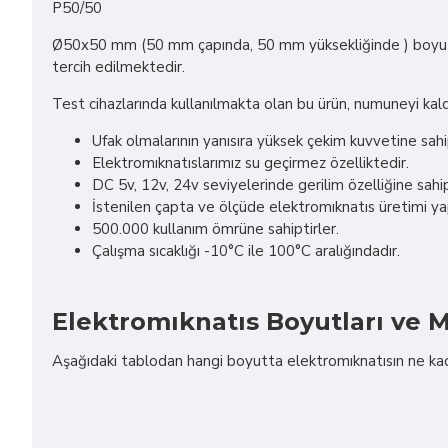
P50/50
Ø50x50 mm (50 mm çapında, 50 mm yüksekliğinde ) boyutu
tercih edilmektedir.
Test cihazlarında kullanılmakta olan bu ürün, numuneyi kaldı
Ufak olmalarının yanısıra yüksek çekim kuvvetine sahip
Elektromıknatıslarımız su geçirmez özelliktedir.
DC 5v, 12v, 24v seviyelerinde gerilim özelliğine sahip
İstenilen çapta ve ölçüde elektromıknatıs üretimi y
500.000 kullanım ömrüne sahiptirler.
Çalışma sıcaklığı -10°C ile 100°C aralığındadır.
Elektromıknatıs Boyutları ve M
Aşağıdaki tablodan hangi boyutta elektromıknatısın ne kadar 