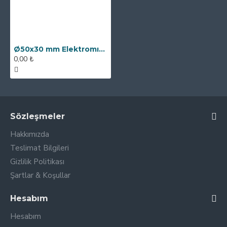
Ø50x30 mm Elektromıknatıs - Yüksek Güçlü, Su Geçirmez
0,00 ₺
Sözleşmeler
Hakkımızda
Teslimat Bilgileri
Gizlilik Politikası
Şartlar & Koşullar
Hesabım
Hesabım