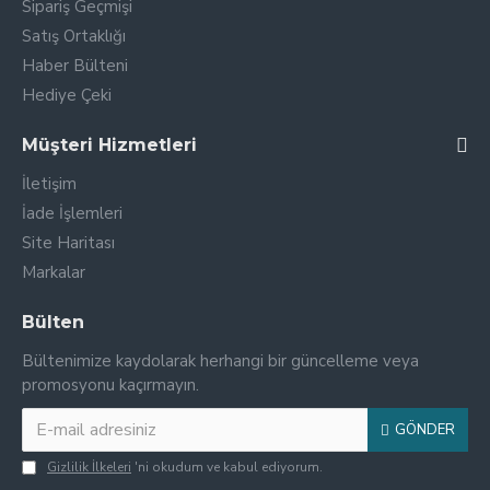
Sipariş Geçmişi
Satış Ortaklığı
Haber Bülteni
Hediye Çeki
Müşteri Hizmetleri
İletişim
İade İşlemleri
Site Haritası
Markalar
Bülten
Bültenimize kaydolarak herhangi bir güncelleme veya
promosyonu kaçırmayın.
GÖNDER
Gizlilik İlkeleri
'ni okudum ve kabul ediyorum.