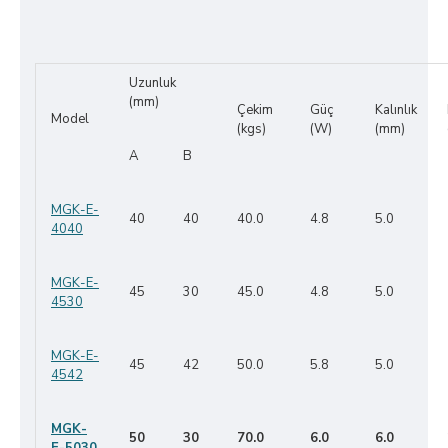
Uzunluk
(mm)
Çekim
Güç
Kalınlık
Model
(kgs)
(W)
(mm)
A
B
MGK-E-
40
40
40.0
4.8
5.0
4040
MGK-E-
45
30
45.0
4.8
5.0
4530
MGK-E-
45
42
50.0
5.8
5.0
4542
MGK-
50
30
70.0
6.0
6.0