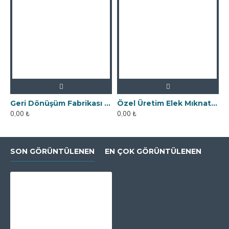
Geri Dönüşüm Fabrikası İçin Kolay Temizlenebilir Neodyum Elek Mıknatıs
Özel Üretim Elek Mıknatıs - Un Fabrikasına
0,00 ₺
0,00 ₺
SON GÖRÜNTÜLENEN
EN ÇOK GÖRÜNTÜLENEN