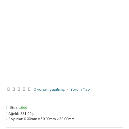
0 yorum yapılmış.
-
Yorum Yap
Stok:
1500
Ağırlık:
331.00g
Boyutlar:
0.00mm x 50.00mm x 30.00mm