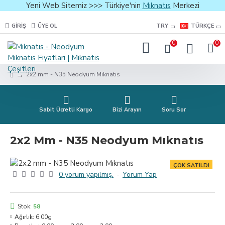
Yeni Web Sitemiz >>> Türkiye'nin
Mıknatıs
Merkezi
GIRIŞ
ÜYE OL
TRY
TÜRKÇE
0
0
2x2 mm - N35 Neodyum Mıknatıs
Sabit Ücretli Kargo
Bizi Arayın
Soru Sor
2x2 Mm - N35 Neodyum Mıknatıs
ÇOK SATILDI
0 yorum yapılmış.
-
Yorum Yap
Stok:
58
Ağırlık:
6.00g