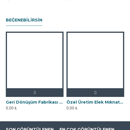
BEĞENEBILIRSIN
Geri Dönüşüm Fabrikası İçin Kolay Temizlenebilir Neodyum Elek Mıknatıs
Özel Üretim Elek Mıknatıs - Un Fabrikasına
0,00 ₺
0,00 ₺
SON GÖRÜNTÜLENEN
EN ÇOK GÖRÜNTÜLENEN