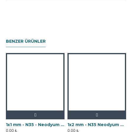
BENZER ÜRÜNLER
1x1 mm - N35 - Neodyum Mıknatıs
1x2 mm - N35 Neodyum Mıknatıs
0,00 ₺
0,00 ₺
0