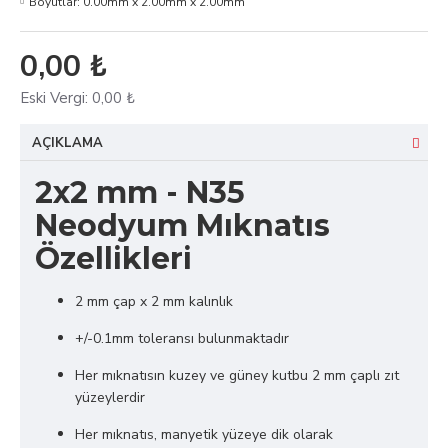
Boyutlar:
0.00mm x 2.00mm x 2.00mm
0,00 ₺
Eski Vergi:
0,00 ₺
AÇIKLAMA
2x2 mm - N35
Neodyum Mıknatıs
Özellikleri
2 mm çap x 2 mm kalınlık
+/-0.1mm toleransı bulunmaktadır
Her mıknatısın kuzey ve güney kutbu 2 mm çaplı zıt
yüzeylerdir
Her mıknatıs, manyetik yüzeye dik olarak