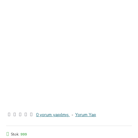
0 yorum yapılmış.
-
Yorum Yap
Stok:
999