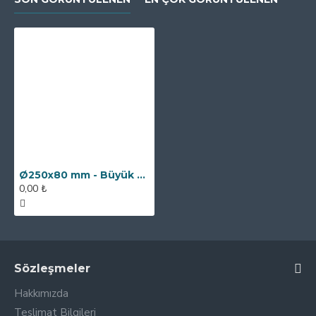
Ø250x80 mm - Büyük - Çok Güçlü Elektromıknatıs - 3000 kg Çekim Gücü
0,00 ₺
Sözleşmeler
Hakkımızda
Teslimat Bilgileri