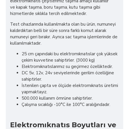
elektromıknatıs çeşitlerimiz taşıma amaçlı kullanılır
ve kapak taşıma, boru taşıma, kutu taşıma gibi
hizmetlerde sıklıkla tercih edilmektedir.
Test cihazlarında kullanılmakta olan bu ürün, numuneyi
kaldırdıktan belli bir süre sonra farklı komut alarak
numuneyi geri bırakır. Ayrıca sac taşıma işlemlerinde de
kullanılmaktadır.
25 cm çapındaki bu elektromıknatıslar çok yüksek
çekim kuvvetine sahiptirler. (3000 kg)
Elektromıknatıslarımız su geçirmez özelliktedir.
DC 5v, 12v, 24v seviyelerinde gerilim özelliğine
sahiptirler.
İstenilen çapta ve ölçüde elektromıknatıs üretimi
yapmaktayız.
500.000 kullanım ömrüne sahiptirler.
Çalışma sıcaklığı -10°C ile 100°C aralığındadır.
Elektromıknatıs Boyutları ve