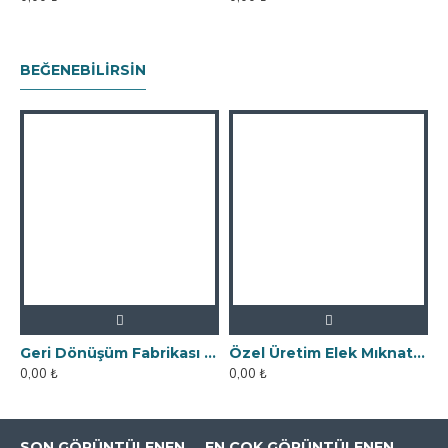
BEĞENEBILIRSIN
Geri Dönüşüm Fabrikası İçin Kolay Temizlenebilir Neodyum Elek Mıknatıs
Özel Üretim Elek Mıknatıs - Un Fabrikasına
0,00 ₺
0,00 ₺
SON GÖRÜNTÜLENEN
EN ÇOK GÖRÜNTÜLENEN