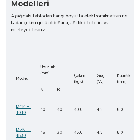
Modelleri
Aşağıdaki tablodan hangi boyutta elektromıknatısın ne
kadar çekim gücü olduğunu, ağırlık bilgilerini vs
inceleyebilirsiniz.
Uzunluk
(mm)
Çekim
Güç
Kalınlık
Model
(kgs)
(W)
(mm)
A
B
MGK-E-
40
40
40.0
4.8
5.0
4040
MGK-E-
45
30
45.0
4.8
5.0
4530