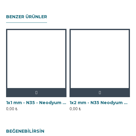
BENZER ÜRÜNLER
1x1 mm - N35 - Neodyum Mıknatıs
1x2 mm - N35 Neodyum Mıknatıs
0,00 ₺
0,00 ₺
0
BEĞENEBILIRSIN