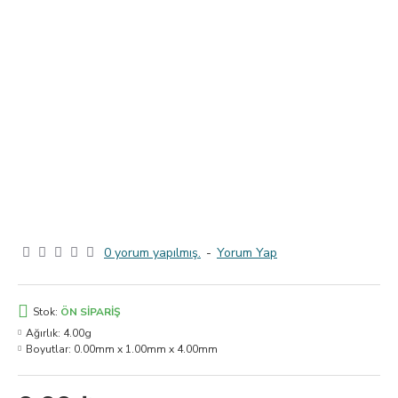
0 yorum yapılmış.
-
Yorum Yap
Stok:
ÖN SIPARIŞ
Ağırlık:
4.00g
Boyutlar:
0.00mm x 1.00mm x 4.00mm