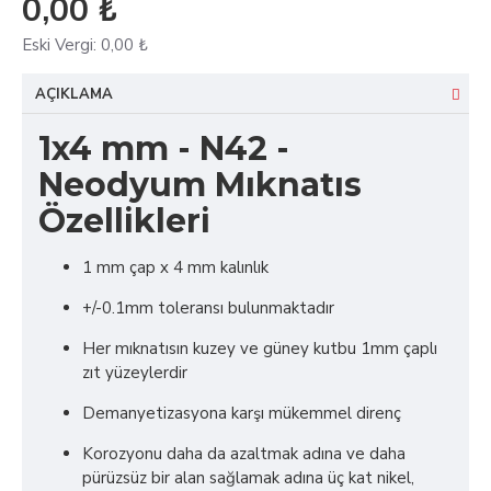
0,00 ₺
Eski Vergi:
0,00 ₺
AÇIKLAMA
1x4 mm - N42 -
Neodyum Mıknatıs
Özellikleri
1 mm çap x 4 mm kalınlık
+/-0.1mm toleransı bulunmaktadır
Her mıknatısın kuzey ve güney kutbu 1mm çaplı
zıt yüzeylerdir
Demanyetizasyona karşı mükemmel direnç
Korozyonu daha da azaltmak adına ve daha
pürüzsüz bir alan sağlamak adına üç kat nikel,