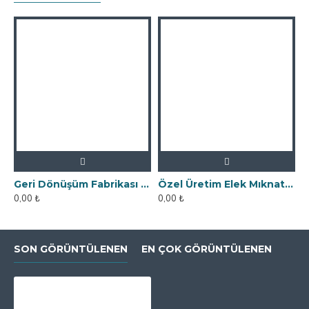
Geri Dönüşüm Fabrikası İçin Kolay Temizlenebilir Neodyum Elek Mıknatıs
Özel Üretim Elek Mıknatıs - Un Fabrikasına
0,00 ₺
0,00 ₺
SON GÖRÜNTÜLENEN
EN ÇOK GÖRÜNTÜLENEN