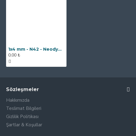
1x4 mm - N42 - Neodyum Mıknatıs
0,00 ₺
Sözleşmeler
Hakkımızda
Teslimat Bilgileri
Gizlilik Politikası
Şartlar & Koşullar