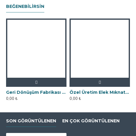
BEĞENEBILIRSIN
Geri Dönüşüm Fabrikası İçin Kolay Temizlenebilir Neodyum Elek Mıknatıs
Özel Üretim Elek Mıknatıs - Un Fabrikasına
0,00 ₺
0,00 ₺
SON GÖRÜNTÜLENEN
EN ÇOK GÖRÜNTÜLENEN