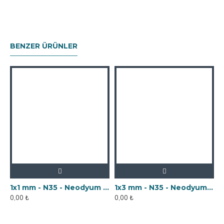
BENZER ÜRÜNLER
1x1 mm - N35 - Neodyum Mıknatıs
1x3 mm - N35 - Neodyum Mıknatıs
0,00 ₺
0,00 ₺
0