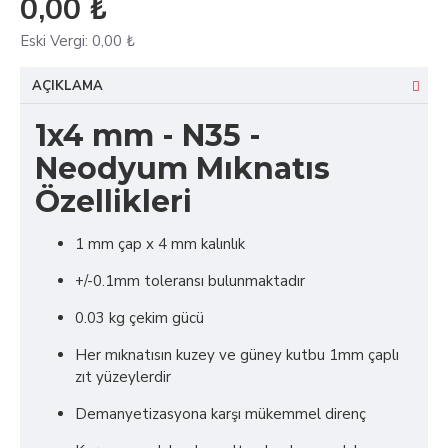
0,00 ₺
Eski Vergi:
0,00 ₺
AÇIKLAMA
1x4 mm - N35 -
Neodyum Mıknatıs
Özellikleri
1 mm çap x 4 mm kalınlık
+/-0.1mm toleransı bulunmaktadır
0.03 kg çekim gücü
Her mıknatısın kuzey ve güney kutbu 1mm çaplı
zıt yüzeylerdir
Demanyetizasyona karşı mükemmel direnç