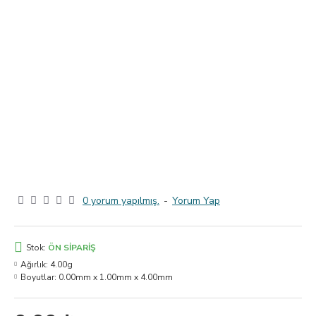
0 yorum yapılmış.
-
Yorum Yap
Stok:
ÖN SIPARIŞ
Ağırlık:
4.00g
Boyutlar:
0.00mm x 1.00mm x 4.00mm