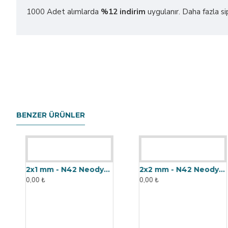
1000 Adet alımlarda
%12 indirim
uygulanır. Daha fazla sipar
BENZER ÜRÜNLER
2x1 mm - N42 Neodyum Mıknatıs
2x2 mm - N42 Neodyum Mıknatıs
0,00 ₺
0,00 ₺