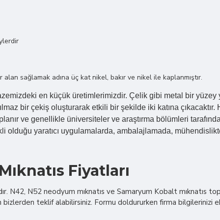
lerdir
lan sağlamak adına üç kat nikel, bakır ve nikel ile kaplanmıştır.
mizdeki en küçük üretimlerimizdir. Çelik gibi metal bir yüzey y
ılmaz bir çekiş oluşturarak etkili bir şekilde iki katına çıkacakt
aplanır ve genellikle üniversiteler ve araştırma bölümleri tarafı
 olduğu yaratıcı uygulamalarda, ambalajlamada, mühendislikte ve 
ıknatıs Fiyatları
dır. N42, N52 neodyum mıknatıs ve Samaryum Kobalt mıknatıs topta
 bizlerden teklif alabilirsiniz. Formu doldururken firma bilgilerinizi