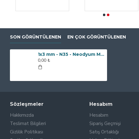
SON GÖRÜNTÜLENEN
EN ÇOK GÖRÜNTÜLENEN
1x3 mm - N35 - Neodyum Mıknatıs
0,00 ₺
Sözleşmeler
Hesabım
Hakkımızda
Hesabım
Teslimat Bilgileri
Sipariş Geçmişi
Gizlilik Politikası
Satış Ortaklığı