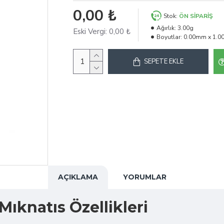
0,00 ₺
Stok:
ÖN SIPARIŞ
Ağırlık:
3.00g
Eski Vergi:
0,00 ₺
Boyutlar:
0.00mm x 1.0
SEPETE EKLE
AÇIKLAMA
YORUMLAR
ıknatıs Özellikleri