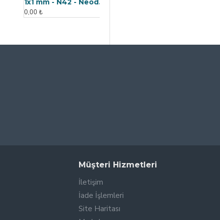
Geri Dönüşüm Fabrikası İçin Kolay Temizlenebilir Neodyum Elek Mıknatıs
0,00 ₺
Müşteri Hizmetleri
İletişim
İade İşlemleri
Site Haritası