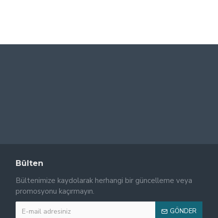
0,00 ₺
Bülten
Bültenimize kaydolarak herhangi bir güncelleme veya
promosyonu kaçırmayın.
GÖNDER