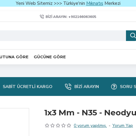
Yeni Web Sitemiz >>> Türkiye'nin
Mıknatıs
Merkezi
BIZI ARAYIN: +902166063605
UTUNA GÖRE
GÜCÜNE GÖRE
SABIT ÜCRETLI KARGO
BIZI ARAYIN
SORU 
1x3 Mm - N35 - Neody
0 yorum yapılmış.
-
Yorum Yap