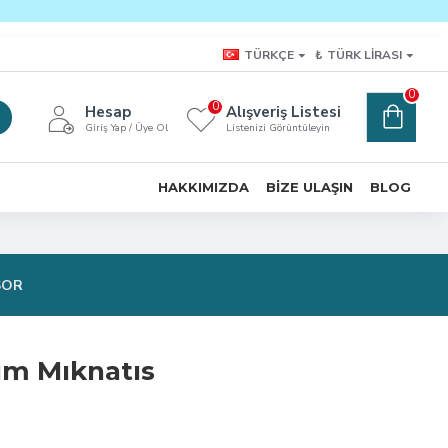
TÜRKÇE
₺
TÜRK LIRASI
0
0
Hesap
Alışveriş Listesi
Giriş Yap / Üye Ol
Listenizi Görüntüleyin
HAKKIMIZDA
BIZE ULAŞIN
BLOG
SOR
um Mıknatıs