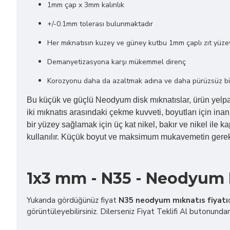
1mm çap x 3mm kalınlık
+/-0.1mm tolerası bulunmaktadır
Her mıknatısın kuzey ve güney kutbu 1mm çaplı zıt yüzey
Demanyetizasyona karşı mükemmel direnç
Korozyonu daha da azaltmak adına ve daha pürüzsüz bir a
Bu küçük ve güçlü Neodyum disk mıknatıslar, ürün yelpaze
iki mıknatıs arasındaki çekme kuvveti, boyutları için inan
bir yüzey sağlamak için üç kat nikel, bakır ve nikel ile k
kullanılır. Küçük boyut ve maksimum mukavemetin gerekli
1x3 mm - N35 - Neodyum M
Yukarıda gördüğünüz fiyat
N35 neodyum mıknatıs fiyatı
görüntüleyebilirsiniz. Dilerseniz Fiyat Teklifi Al butonundan