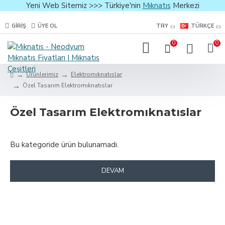
Yeni Web Sitemiz >>> Türkiye'nin
Mıknatıs
Merkezi
GIRIŞ
ÜYE OL
TRY
TÜRKÇE
0
0
Ürünlerimiz
Elektromıknatıslar
Özel Tasarım Elektromıknatıslar
Özel Tasarım Elektromıknatıslar
Bu kategoride ürün bulunamadı.
DEVAM