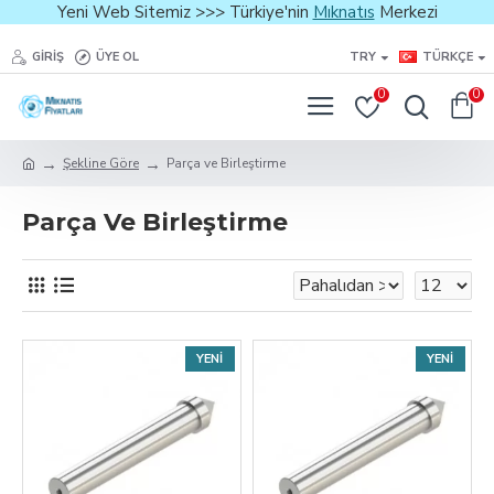
Yeni Web Sitemiz >>> Türkiye'nin
Mıknatıs
Merkezi
GIRIŞ
ÜYE OL
TRY
TÜRKÇE
0
0
Şekline Göre
Parça ve Birleştirme
Parça Ve Birleştirme
YENI
YENI