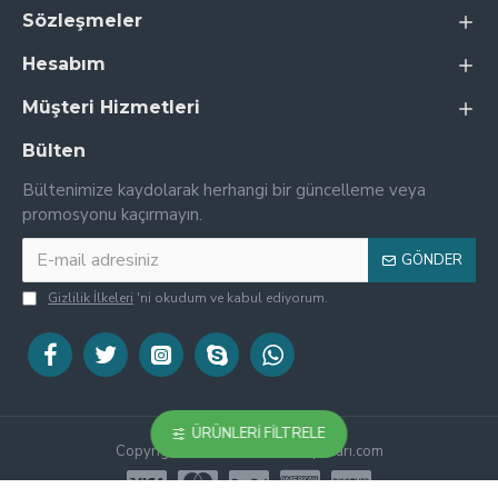
Sözleşmeler
Hesabım
Müşteri Hizmetleri
Bülten
Bültenimize kaydolarak herhangi bir güncelleme veya
promosyonu kaçırmayın.
GÖNDER
Gizlilik İlkeleri
'ni okudum ve kabul ediyorum.
ÜRÜNLERI FILTRELE
Copyright © 2019, Mıknatıs Fiyatları.com