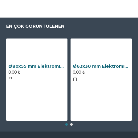
EN ÇOK GÖRÜNTÜLENEN
Ø80x55 mm Elektromıknatıs - 250 kg Çekim Gücü
Ø63x30 mm Elektromıknatıs - 100 kg Çekim Gücü
0,00 ₺
0,00 ₺