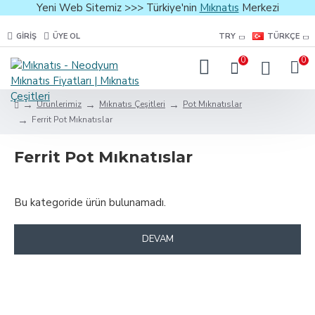
Yeni Web Sitemiz >>> Türkiye'nin
Mıknatıs
Merkezi
GIRIŞ
ÜYE OL
TRY
TÜRKÇE
0
0
Ürünlerimiz
Mıknatıs Çeşitleri
Pot Mıknatıslar
Ferrit Pot Mıknatıslar
Ferrit Pot Mıknatıslar
Bu kategoride ürün bulunamadı.
DEVAM