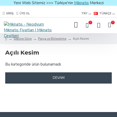
Yeni Web Sitemiz >>> Türkiye'nin
Mıknatıs
Merkezi
GIRIŞ
ÜYE OL
TRY
TÜRKÇE
0
0
Şekline Göre
Parça ve Birleştirme
Açılı Kesim
Açılı Kesim
Bu kategoride ürün bulunamadı.
DEVAM