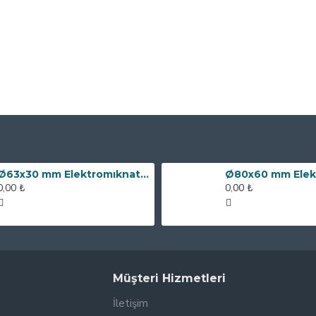
Ø63x30 mm Elektromıknatıs - 100 kg Çekim Gücü
0,00 ₺
0,00 ₺
Müşteri Hizmetleri
İletişim