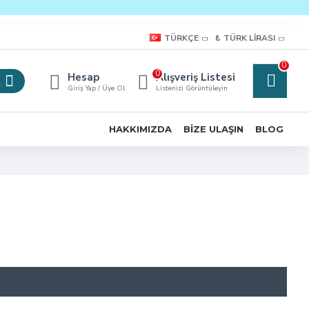
TÜRKÇE
₺
TÜRK LIRASI
0
0
Hesap
Alışveriş Listesi
Giriş Yap / Üye Ol
Listenizi Görüntüleyin
HAKKIMIZDA
BIZE ULAŞIN
BLOG