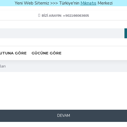
Yeni Web Sitemiz >>> Türkiye'nin
Mıknatıs
Merkezi
BIZI ARAYIN: +902166063605
UTUNA GÖRE
GÜCÜNE GÖRE
ları
DEVAM