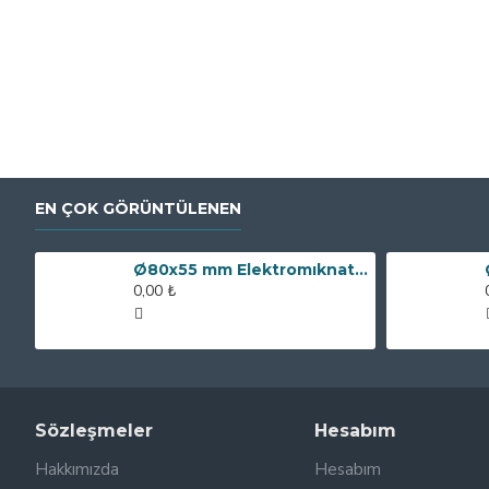
EN ÇOK GÖRÜNTÜLENEN
Ø80x55 mm Elektromıknatıs - 250 kg Çekim Gücü
0,00 ₺
Sözleşmeler
Hesabım
Hakkımızda
Hesabım