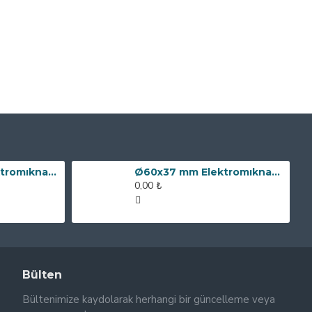
Ø80x60 mm Elektromıknatıs - 240 kg Çekim Gücü
Ø60x37 mm Elektromıknatıs - 100 kg Çekim Gücü
0,00 ₺
Bülten
Bültenimize kaydolarak herhangi bir güncelleme veya