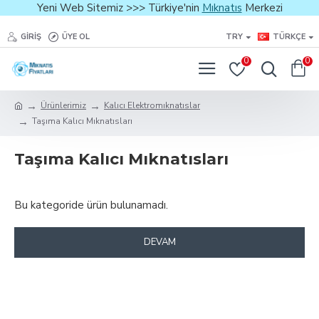
Yeni Web Sitemiz >>> Türkiye'nin
Mıknatıs
Merkezi
GIRIŞ
ÜYE OL
TRY
TÜRKÇE
0
0
Ürünlerimiz
Kalıcı Elektromıknatıslar
Taşıma Kalıcı Mıknatısları
Taşıma Kalıcı Mıknatısları
Bu kategoride ürün bulunamadı.
DEVAM