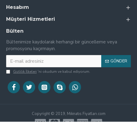
Hesabım
Müşteri Hizmetleri
Bülten
Bültenimize kaydolarak herhangi bir güncelleme veya
promosyonu kaçırmayın.
GÖNDER
Gizlilik İlkeleri
'ni okudum ve kabul ediyorum.
Copyright © 2019, Mıknatıs Fiyatları.com