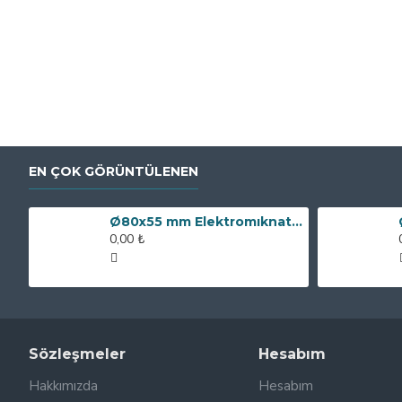
EN ÇOK GÖRÜNTÜLENEN
Ø80x55 mm Elektromıknatıs - 250 kg Çekim Gücü
0,00 ₺
Sözleşmeler
Hesabım
Hakkımızda
Hesabım