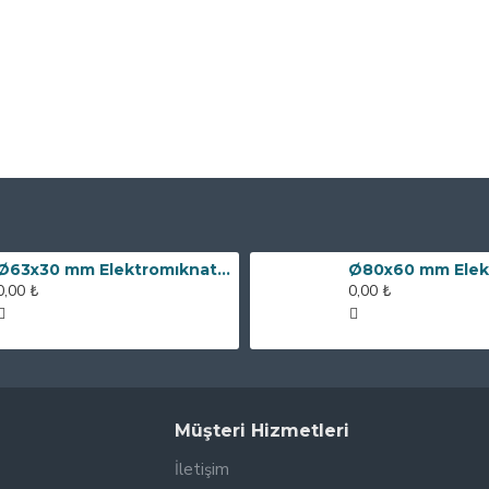
Ø63x30 mm Elektromıknatıs - 100 kg Çekim Gücü
0,00 ₺
0,00 ₺
Müşteri Hizmetleri
İletişim