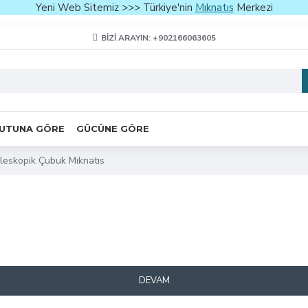
Yeni Web Sitemiz >>> Türkiye'nin
Mıknatıs
Merkezi
BIZI ARAYIN: +902166063605
UTUNA GÖRE
GÜCÜNE GÖRE
leskopik Çubuk Mıknatıs
DEVAM