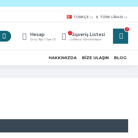
TÜRKÇE
₺
TÜRK LIRASI
0
0
Hesap
Alışveriş Listesi
Giriş Yap / Üye Ol
Listenizi Görüntüleyin
HAKKIMIZDA
BIZE ULAŞIN
BLOG