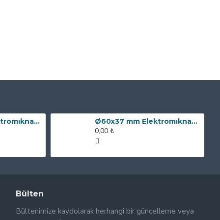
Ø80x60 mm Elektromıknatıs - 240 kg Çekim Gücü
Ø60x37 mm Elektromıknatıs - 100 kg Çekim Gücü
0,00 ₺
Bülten
Bültenimize kaydolarak herhangi bir güncelleme veya