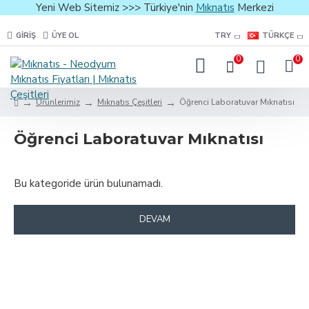
Yeni Web Sitemiz >>> Türkiye'nin
Mıknatıs
Merkezi
GIRIŞ
ÜYE OL
TRY
TÜRKÇE
0
0
Ürünlerimiz
Mıknatıs Çeşitleri
Öğrenci Laboratuvar Mıknatısı
Öğrenci Laboratuvar Mıknatısı
Bu kategoride ürün bulunamadı.
DEVAM