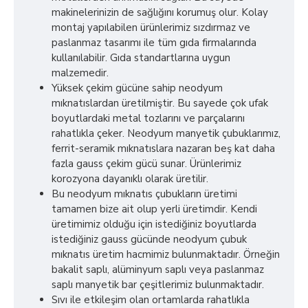
makinelerinizin de sağlığını korumuş olur. Kolay
montaj yapılabilen ürünlerimiz sızdırmaz ve
paslanmaz tasarımı ile tüm gıda firmalarında
kullanılabilir. Gıda standartlarına uygun
malzemedir.
Yüksek çekim gücüne sahip neodyum
mıknatıslardan üretilmiştir. Bu sayede çok ufak
boyutlardaki metal tozlarını ve parçalarını
rahatlıkla çeker. Neodyum manyetik çubuklarımız,
ferrit-seramik mıknatıslara nazaran beş kat daha
fazla gauss çekim gücü sunar. Ürünlerimiz
korozyona dayanıklı olarak üretilir.
Bu neodyum mıknatıs çubukların üretimi
tamamen bize ait olup yerli üretimdir. Kendi
üretimimiz olduğu için istediğiniz boyutlarda
istediğiniz gauss gücünde neodyum çubuk
mıknatıs üretim hacmimiz bulunmaktadır. Örneğin
bakalit saplı, alüminyum saplı veya paslanmaz
saplı manyetik bar çeşitlerimiz bulunmaktadır.
Sıvı ile etkileşim olan ortamlarda rahatlıkla