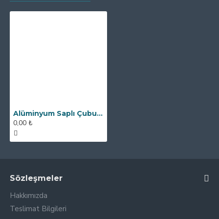
Alüminyum Saplı Çubuk Mıknatıs - Ø25x90 mm - Yüksek Manyetik Güç
0,00 ₺
Sözleşmeler
Hakkımızda
Teslimat Bilgileri