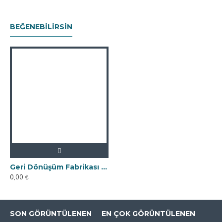
BEĞENEBILIRSIN
Geri Dönüşüm Fabrikası İçin Kolay Temizlenebilir Neodyum Elek Mıknatıs
0,00 ₺
SON GÖRÜNTÜLENEN
EN ÇOK GÖRÜNTÜLENEN