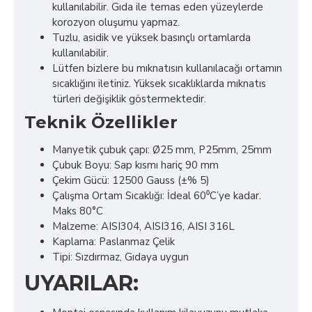
kullanılabilir. Gıda ile temas eden yüzeylerde
korozyon oluşumu yapmaz.
Tuzlu, asidik ve yüksek basınçlı ortamlarda
kullanılabilir.
Lütfen bizlere bu mıknatısın kullanılacağı ortamın
sıcaklığını iletiniz. Yüksek sıcaklıklarda mıknatıs
türleri değişiklik göstermektedir.
Teknik Özellikler
Manyetik çubuk çapı: Ø25 mm, P25mm, 25mm
Çubuk Boyu: Sap kısmı hariç 90 mm
Çekim Gücü: 12500 Gauss (±% 5)
Çalışma Ortam Sıcaklığı: İdeal 60⁰C’ye kadar.
Maks 80°C
Malzeme: AISI304, AISI316, AISI 316L
Kaplama: Paslanmaz Çelik
Tipi: Sızdırmaz, Gıdaya uygun
UYARILAR: