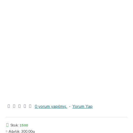
0 yorum yapılmış.
-
Yorum Yap
Stok:
1500
Ağırlık:
300.00g