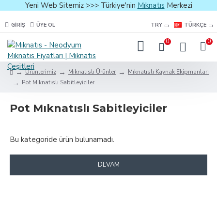
Yeni Web Sitemiz >>> Türkiye'nin
Mıknatıs
Merkezi
GIRIŞ
ÜYE OL
TRY
TÜRKÇE
0
0
Ürünlerimiz
Mıknatıslı Ürünler
Mıknatıslı Kaynak Ekipmanları
Pot Mıknatıslı Sabitleyiciler
Pot Mıknatıslı Sabitleyiciler
Bu kategoride ürün bulunamadı.
DEVAM