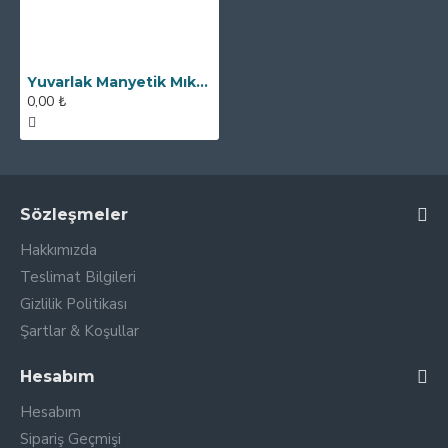
Yuvarlak Manyetik Mıknatıs Elek Seperatör- Bakliyat Fabrikası İçin
0,00 ₺
Sözleşmeler
Hakkımızda
Teslimat Bilgileri
Gizlilik Politikası
Şartlar & Koşullar
Hesabım
Hesabım
Sipariş Geçmişi