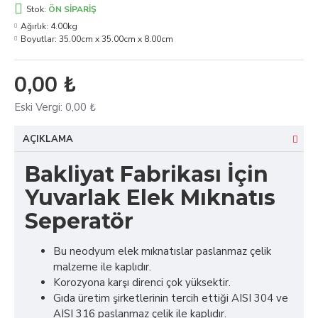
Stok:
ÖN SIPARIŞ
Ağırlık:
4.00kg
Boyutlar:
35.00cm x 35.00cm x 8.00cm
0,00 ₺
Eski Vergi:
0,00 ₺
AÇIKLAMA
Bakliyat Fabrikası İçin
Yuvarlak Elek Mıknatıs
Seperatör
Bu neodyum elek mıknatıslar paslanmaz çelik
malzeme ile kaplıdır.
Korozyona karşı direnci çok yüksektir.
Gıda üretim şirketlerinin tercih ettiği AISI 304 ve
AISI 316 paslanmaz çelik ile kaplıdır.