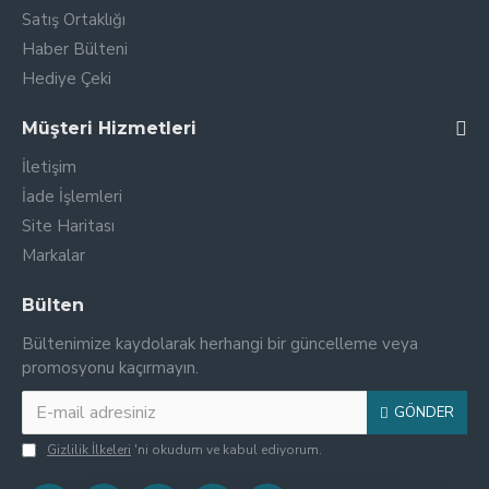
Satış Ortaklığı
Haber Bülteni
Hediye Çeki
Müşteri Hizmetleri
İletişim
İade İşlemleri
Site Haritası
Markalar
Bülten
Bültenimize kaydolarak herhangi bir güncelleme veya
promosyonu kaçırmayın.
GÖNDER
Gizlilik İlkeleri
'ni okudum ve kabul ediyorum.