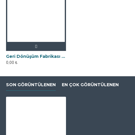
Geri Dönüşüm Fabrikası İçin Kolay Temizlenebilir Neodyum Elek Mıknatıs
0,00 ₺
SON GÖRÜNTÜLENEN
EN ÇOK GÖRÜNTÜLENEN