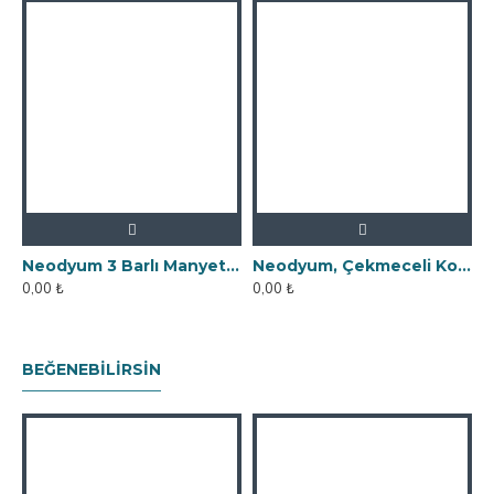
Neodyum 3 Barlı Manyetik Elek Mıknatıs Seperatör
Neodyum, Çekmeceli Kovan Tipi Elek Mıknatıs
0,00 ₺
0,00 ₺
BEĞENEBILIRSIN