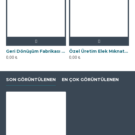
Geri Dönüşüm Fabrikası İçin Kolay Temizlenebilir Neodyum Elek Mıknatıs
Özel Üretim Elek Mıknatıs - Un Fabrikasına
0,00 ₺
0,00 ₺
0
SON GÖRÜNTÜLENEN
EN ÇOK GÖRÜNTÜLENEN