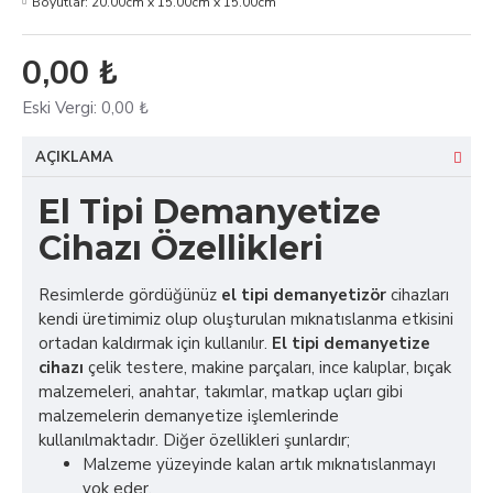
Boyutlar:
20.00cm x 15.00cm x 15.00cm
0,00 ₺
Eski Vergi:
0,00 ₺
AÇIKLAMA
El Tipi Demanyetize
Cihazı Özellikleri
Resimlerde gördüğünüz
el tipi demanyetizör
cihazları
kendi üretimimiz olup oluşturulan mıknatıslanma etkisini
ortadan kaldırmak için kullanılır.
El tipi demanyetize
cihazı
çelik testere, makine parçaları, ince kalıplar, bıçak
malzemeleri, anahtar, takımlar, matkap uçları gibi
malzemelerin demanyetize işlemlerinde
kullanılmaktadır. Diğer özellikleri şunlardır;
Malzeme yüzeyinde kalan artık mıknatıslanmayı
yok eder.