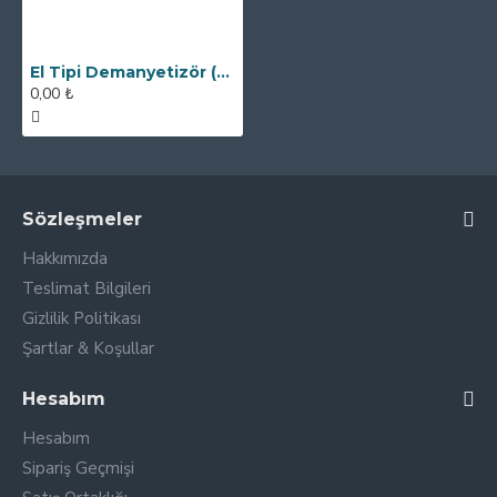
El Tipi Demanyetizör (20x15 cm)
0,00 ₺
Sözleşmeler
Hakkımızda
Teslimat Bilgileri
Gizlilik Politikası
Şartlar & Koşullar
Hesabım
Hesabım
Sipariş Geçmişi