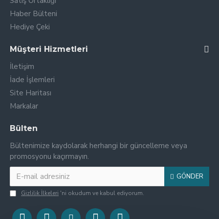
Satış Ortaklığı
Haber Bülteni
Hediye Çeki
Müşteri Hizmetleri
İletişim
İade İşlemleri
Site Haritası
Markalar
Bülten
Bültenimize kaydolarak herhangi bir güncelleme veya
promosyonu kaçırmayın.
GÖNDER
Gizlilik İlkeleri
'ni okudum ve kabul ediyorum.