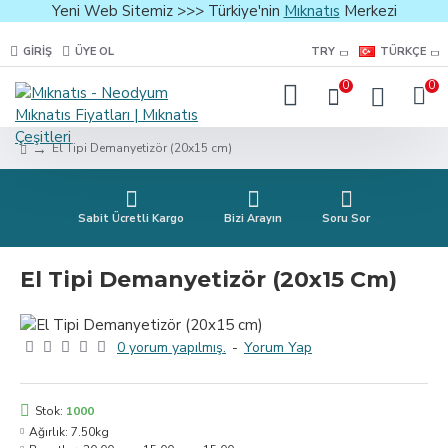
Yeni Web Sitemiz >>> Türkiye'nin
Mıknatıs
Merkezi
GIRIŞ
ÜYE OL
TRY
TÜRKÇE
0
0
El Tipi Demanyetizör (20x15 cm)
Sabit Ücretli Kargo
Bizi Arayın
Soru Sor
El Tipi Demanyetizör (20x15 Cm)
0 yorum yapılmış.
-
Yorum Yap
Stok:
1000
Ağırlık:
7.50kg