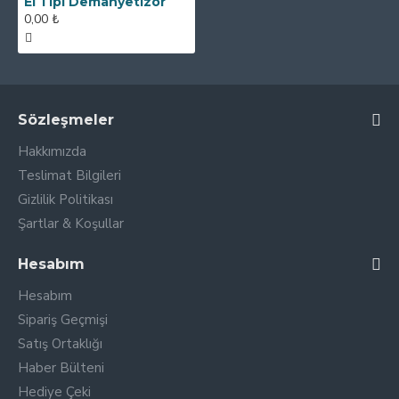
El Tipi Demanyetizör
0,00 ₺
Sözleşmeler
Hakkımızda
Teslimat Bilgileri
Gizlilik Politikası
Şartlar & Koşullar
Hesabım
Hesabım
Sipariş Geçmişi
Satış Ortaklığı
Haber Bülteni
Hediye Çeki