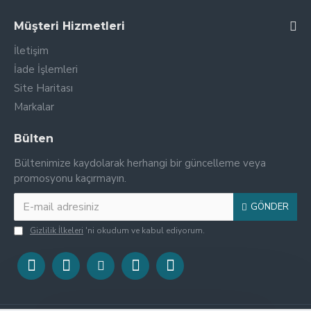
Müşteri Hizmetleri
İletişim
İade İşlemleri
Site Haritası
Markalar
Bülten
Bültenimize kaydolarak herhangi bir güncelleme veya
promosyonu kaçırmayın.
GÖNDER
Gizlilik İlkeleri
'ni okudum ve kabul ediyorum.