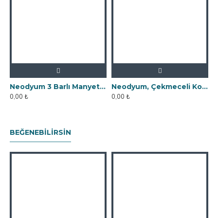
Neodyum 3 Barlı Manyetik Elek Mıknatıs Seperatör
Neodyum, Çekmeceli Kovan Tipi Elek Mıknatıs
0,00 ₺
0,00 ₺
BEĞENEBILIRSIN