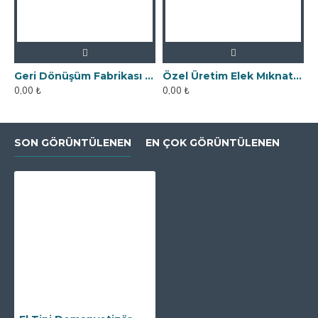
Geri Dönüşüm Fabrikası İçin Kolay Temizlenebilir Neodyum Elek Mıknatıs
Özel Üretim Elek Mıknatıs - Un Fabrikasına
0,00 ₺
0,00 ₺
0
SON GÖRÜNTÜLENEN
EN ÇOK GÖRÜNTÜLENEN