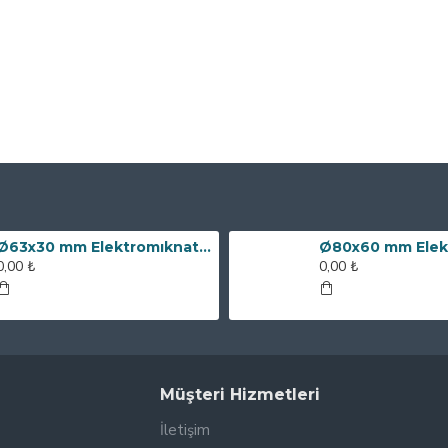
Ø63x30 mm Elektromıknatıs - 100 kg Çekim Gücü
0,00 ₺
0,00 ₺
Müşteri Hizmetleri
İletişim