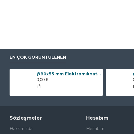
EN ÇOK GÖRÜNTÜLENEN
Ø80x55 mm Elektromıknatıs - 250 kg Çekim Gücü
0,00 ₺
Sözleşmeler
Hesabım
Hakkımızda
Hesabım