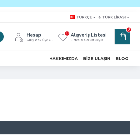
TÜRKÇE
₺
TÜRK LIRASI
0
0
Hesap
Alışveriş Listesi
Giriş Yap / Üye Ol
Listenizi Görüntüleyin
HAKKIMIZDA
BIZE ULAŞIN
BLOG