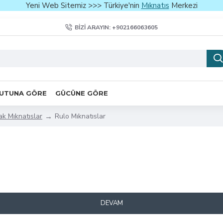
Yeni Web Sitemiz >>> Türkiye'nin
Mıknatıs
Merkezi
BIZI ARAYIN: +902166063605
UTUNA GÖRE
GÜCÜNE GÖRE
k Mıknatıslar
Rulo Mıknatıslar
DEVAM