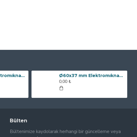
Ø80x60 mm Elektromıknatıs - 240 kg Çekim Gücü
Ø60x37 mm Elektromıknatıs - 100 kg Çekim Gücü
0,00 ₺
Bülten
Bültenimize kaydolarak herhangi bir güncelleme veya