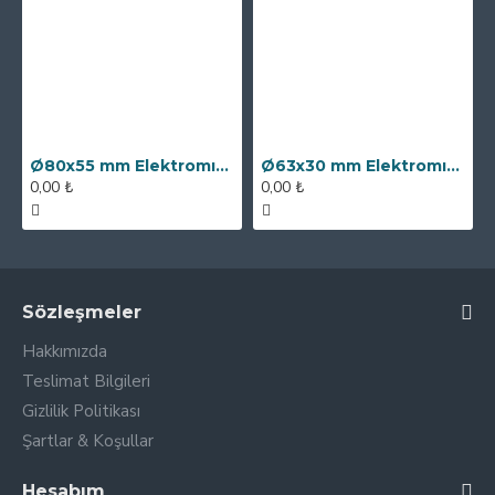
Ø80x55 mm Elektromıknatıs - 250 kg Çekim Gücü
Ø63x30 mm Elektromıknatıs - 100 kg Çekim Gücü
0,00 ₺
0,00 ₺
Sözleşmeler
Hakkımızda
Teslimat Bilgileri
Gizlilik Politikası
Şartlar & Koşullar
Hesabım