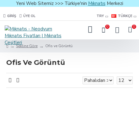
Yeni Web Sitemiz >>> Türkiye'nin
Mıknatıs
Merkezi
GIRIŞ
ÜYE OL
TRY
TÜRKÇE
0
0
Şekline Göre
Ofis ve Görüntü
Ofis Ve Görüntü