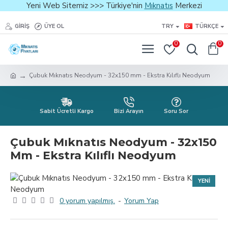
Yeni Web Sitemiz >>> Türkiye'nin
Mıknatıs
Merkezi
GIRIŞ
ÜYE OL
TRY
TÜRKÇE
0
0
Çubuk Mıknatıs Neodyum - 32x150 mm - Ekstra Kılıflı Neodyum
Sabit Ücretli Kargo
Bizi Arayın
Soru Sor
Çubuk Mıknatıs Neodyum - 32x150
Mm - Ekstra Kılıflı Neodyum
YENI
0 yorum yapılmış.
-
Yorum Yap