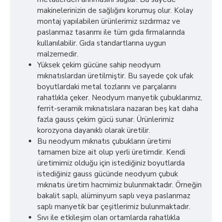
makinelerinizin de sağlığını korumuş olur. Kolay
montaj yapılabilen ürünlerimiz sızdırmaz ve
paslanmaz tasarımı ile tüm gıda firmalarında
kullanılabilir. Gıda standartlarına uygun
malzemedir.
Yüksek çekim gücüne sahip neodyum
mıknatıslardan üretilmiştir. Bu sayede çok ufak
boyutlardaki metal tozlarını ve parçalarını
rahatlıkla çeker. Neodyum manyetik çubuklarımız,
ferrit-seramik mıknatıslara nazaran beş kat daha
fazla gauss çekim gücü sunar. Ürünlerimiz
korozyona dayanıklı olarak üretilir.
Bu neodyum mıknatıs çubukların üretimi
tamamen bize ait olup yerli üretimdir. Kendi
üretimimiz olduğu için istediğiniz boyutlarda
istediğiniz gauss gücünde neodyum çubuk
mıknatıs üretim hacmimiz bulunmaktadır. Örneğin
bakalit saplı, alüminyum saplı veya paslanmaz
saplı manyetik bar çeşitlerimiz bulunmaktadır.
Sıvı ile etkileşim olan ortamlarda rahatlıkla