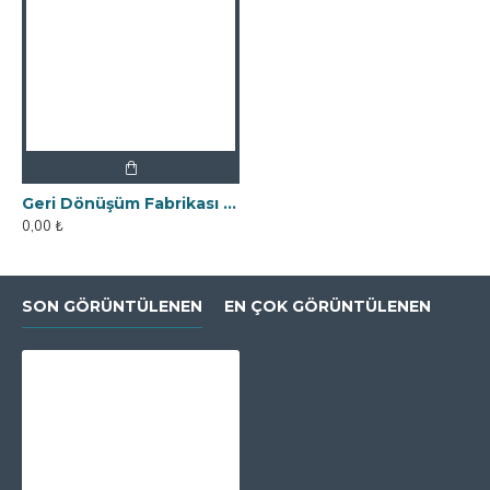
Geri Dönüşüm Fabrikası İçin Kolay Temizlenebilir Neodyum Elek Mıknatıs
0,00 ₺
SON GÖRÜNTÜLENEN
EN ÇOK GÖRÜNTÜLENEN