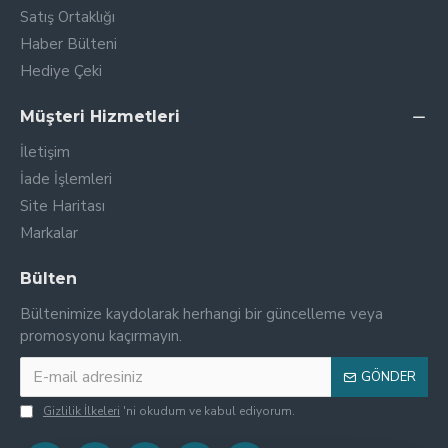
Satış Ortaklığı
Haber Bülteni
Hediye Çeki
Müşteri Hizmetleri
İletişim
İade İşlemleri
Site Haritası
Markalar
Bülten
Bültenimize kaydolarak herhangi bir güncelleme veya
promosyonu kaçırmayın.
GÖNDER
Gizlilik İlkeleri
'ni okudum ve kabul ediyorum.