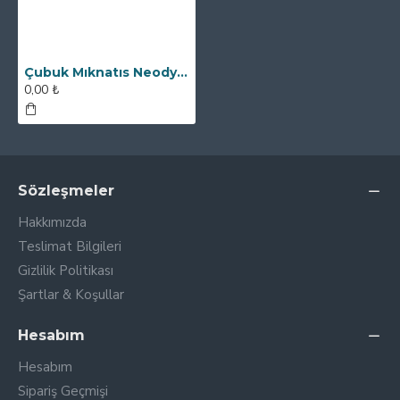
Çubuk Mıknatıs Neodyum - 32x150 mm - Ekstra Kılıflı Neodyum
0,00 ₺
Sözleşmeler
Hakkımızda
Teslimat Bilgileri
Gizlilik Politikası
Şartlar & Koşullar
Hesabım
Hesabım
Sipariş Geçmişi